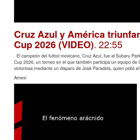
Cruz Azul y América triunfa
Cup 2026 (VIDEO)
. 22:55
El campeón del futbol mexicano, Cruz Azul, fue al Subaru Park 
Cup 2026, un torneo en el que también participa un equipo de
victoriosa mediante un disparo de José Paradela, quien pidió e
Amexi