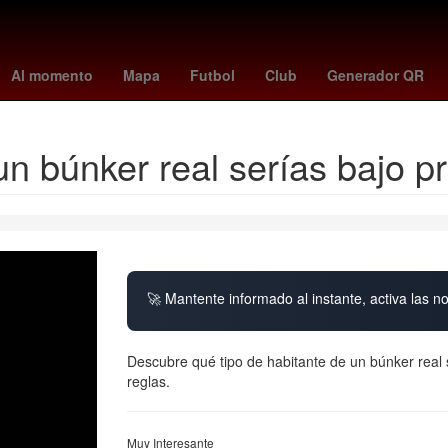
itulo 45
nottingham forest - wolves
Don Omar
Brie Larson
Ác
Al momento
Mapa
Futbol
Club
Generador QR
un búnker real serías bajo p
🚀 Mantente informado al instante, activa las n
Descubre qué tipo de habitante de un búnker real
reglas.
Muy Interesante