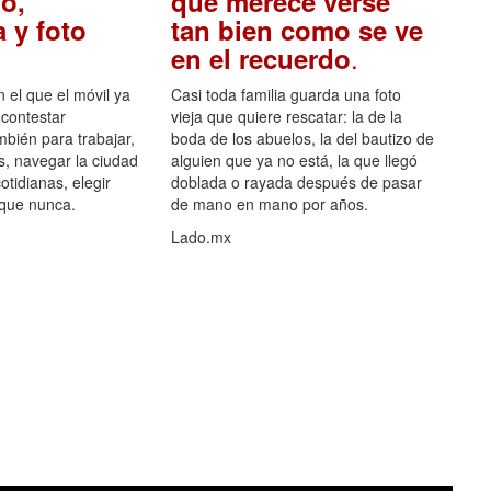
o,
que merece verse
 y foto
tan bien como se ve
.
en el recuerdo
el que el móvil ya
Casi toda familia guarda una foto
 contestar
vieja que quiere rescatar: la de la
mbién para trabajar,
boda de los abuelos, la del bautizo de
s, navegar la ciudad
alguien que ya no está, la que llegó
otidianas, elegir
doblada o rayada después de pasar
 que nunca.
de mano en mano por años.
Lado.mx