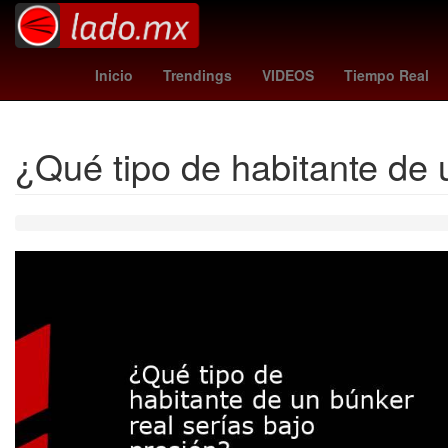
ine citas para tramitar credencial
meli+
domenica montero cap
Inicio
Trendings
VIDEOS
Tiempo Real
¿Qué tipo de habitante de 