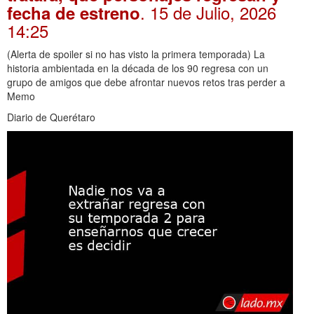
. 15 de Julio, 2026
fecha de estreno
14:25
(Alerta de spoiler si no has visto la primera temporada) La
historia ambientada en la década de los 90 regresa con un
grupo de amigos que debe afrontar nuevos retos tras perder a
Memo
Diario de Querétaro