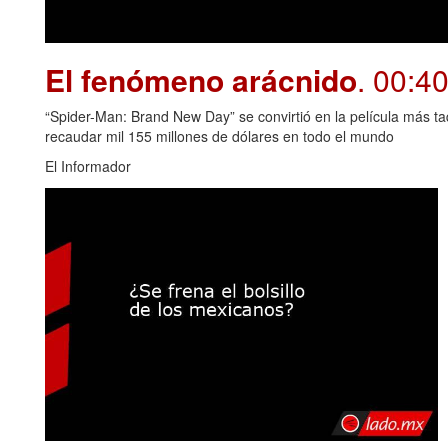
El fenómeno arácnido
. 00:4
“Spider-Man: Brand New Day” se convirtió en la película más t
recaudar mil 155 millones de dólares en todo el mundo
El Informador