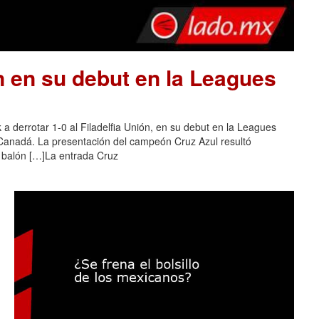
n en su debut en la Leagues
a derrotar 1-0 al Filadelfia Unión, en su debut en la Leagues
 Canadá. La presentación del campeón Cruz Azul resultó
l balón […]La entrada Cruz