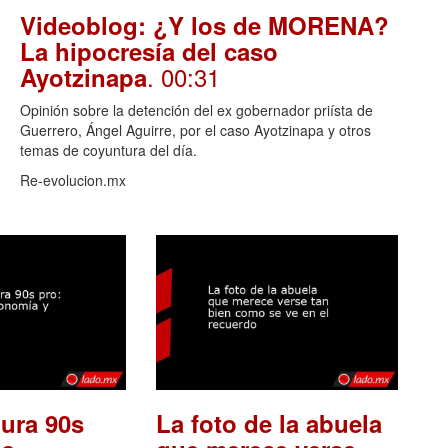
Videoblog: ¿Y los de MORENA?
La hipocresía del caso
. 00:31
Ayotzinapa
Opinión sobre la detención del ex gobernador priísta de
Guerrero, Ángel Aguirre, por el caso Ayotzinapa y otros
temas de coyuntura del día.
Re-evolucion.mx
ura 90s
La foto de la abuela