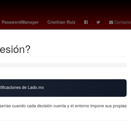
ido graso
aston villa - brighton
clima mexicali
Cameron Diaz
PasswordManager
Cristhian Ruiz
Contacto
resión?
otificaciones de Lado.mx
 serías cuando cada decisión cuenta y el entorno impone sus propias