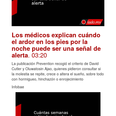
Los médicos explican cuándo
el ardor en los pies por la
noche puede ser una señal de
. 03:20
alerta
La publicación Prevention recogió el criterio de David
Cutler y Oluwatosin Ajao, quienes pidieron consultar si
la molestia se repite, crece o altera el sueño, sobre todo
con hormigueo, hinchazón o enrojecimiento
Infobae