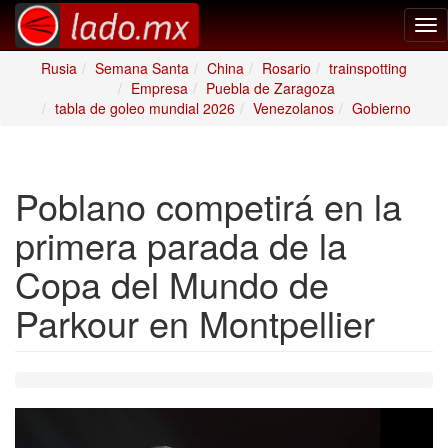
Tog
nav
Rusia
Semana Santa
China
Rosario
trainspotting
Empresa
Puebla de Zaragoza
tabla de goleo mundial 2026
Venezolanos
Gobierno
Poblano competirá en la
primera parada de la
Copa del Mundo de
Parkour en Montpellier