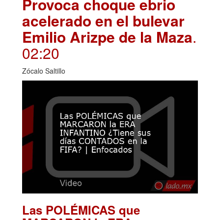
Provoca choque ebrio
acelerado en el bulevar
Emilio Arizpe de la Maza
.
02:20
Zócalo Saltillo
Las POLÉMICAS que