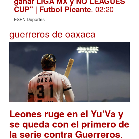
ganar LIGA MX y NO LEAGUES
. 02:20
CUP" | Futbol Picante
ESPN Deportes
guerreros de oaxaca
Leones ruge en el Yu’Va y
se queda con el primero de
la serie contra Guerreros
.