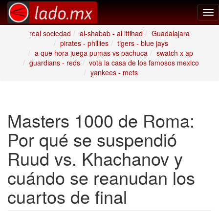
Tog
nav
real sociedad
al-shabab - al ittihad
Guadalajara
pirates - phillies
tigers - blue jays
a que hora juega pumas vs pachuca
swatch x ap
guardians - reds
vota la casa de los famosos mexico
yankees - mets
Masters 1000 de Roma:
Por qué se suspendió
Ruud vs. Khachanov y
cuándo se reanudan los
cuartos de final