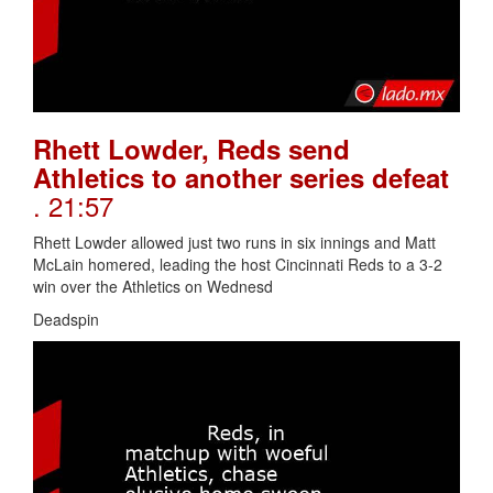
Rhett Lowder, Reds send
Athletics to another series defeat
. 21:57
Rhett Lowder allowed just two runs in six innings and Matt
McLain homered, leading the host Cincinnati Reds to a 3-2
win over the Athletics on Wednesd
Deadspin