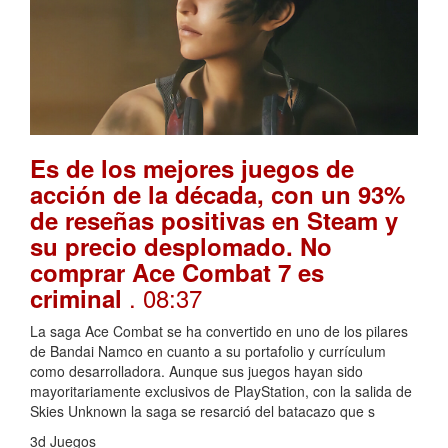
Es de los mejores juegos de
acción de la década, con un 93%
de reseñas positivas en Steam y
su precio desplomado. No
comprar Ace Combat 7 es
. 08:37
criminal
La saga Ace Combat se ha convertido en uno de los pilares
de Bandai Namco en cuanto a su portafolio y currículum
como desarrolladora. Aunque sus juegos hayan sido
mayoritariamente exclusivos de PlayStation, con la salida de
Skies Unknown la saga se resarció del batacazo que s
3d Juegos