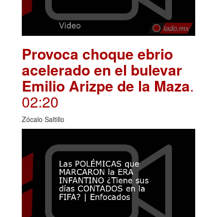
Provoca choque ebrio
acelerado en el bulevar
Emilio Arizpe de la Maza
.
02:20
Zócalo Saltillo