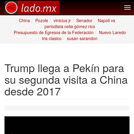
Tog
nav
China
Pozole
vinicius jr
Senador
Napoli vs
periodista celia gómez rico
Presupuesto de Egresos de la Federación
Nuevo Laredo
tris clasico
susan sarandon
Trump llega a Pekín para
su segunda visita a China
desde 2017