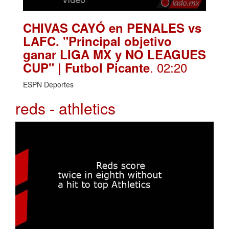
CHIVAS CAYÓ en PENALES vs
LAFC. "Principal objetivo
ganar LIGA MX y NO LEAGUES
. 02:20
CUP" | Futbol Picante
ESPN Deportes
reds - athletics