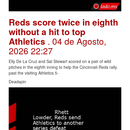
Reds score twice in eighth
without a hit to top
Athletics
. 04 de Agosto,
2026 22:27
Elly De La Cruz and Sal Stewart scored on a pair of wild
pitches in the eighth inning to help the Cincinnati Reds rally
past the visiting Athletics 5-
Deadspin