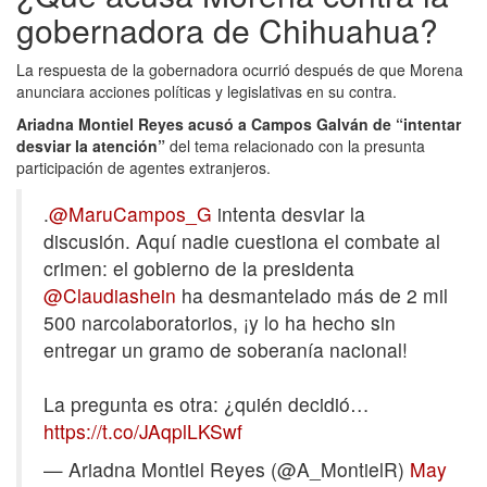
gobernadora de Chihuahua?
La respuesta de la gobernadora ocurrió después de que Morena
anunciara acciones políticas y legislativas en su contra.
Ariadna Montiel Reyes acusó a Campos Galván de “intentar
desviar la atención”
del tema relacionado con la presunta
participación de agentes extranjeros.
.
@MaruCampos_G
intenta desviar la
discusión. Aquí nadie cuestiona el combate al
crimen: el gobierno de la presidenta
@Claudiashein
ha desmantelado más de 2 mil
500 narcolaboratorios, ¡y lo ha hecho sin
entregar un gramo de soberanía nacional!
La pregunta es otra: ¿quién decidió…
https://t.co/JAqplLKSwf
— Ariadna Montiel Reyes (@A_MontielR)
May