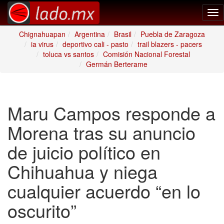
Tog
nav
Chignahuapan
Argentina
Brasil
Puebla de Zaragoza
ia virus
deportivo cali - pasto
trail blazers - pacers
toluca vs santos
Comisión Nacional Forestal
Germán Berterame
Maru Campos responde a
Morena tras su anuncio
de juicio político en
Chihuahua y niega
cualquier acuerdo “en lo
oscurito”