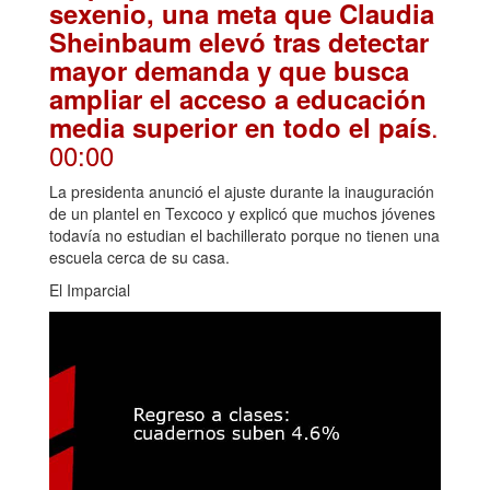
sexenio, una meta que Claudia
Sheinbaum elevó tras detectar
mayor demanda y que busca
ampliar el acceso a educación
.
media superior en todo el país
00:00
La presidenta anunció el ajuste durante la inauguración
de un plantel en Texcoco y explicó que muchos jóvenes
todavía no estudian el bachillerato porque no tienen una
escuela cerca de su casa.
El Imparcial