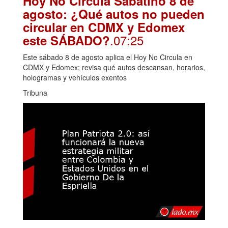
Hoy No Circula Sabatino 8 de
agosto: ¿Qué autos no pueden
circular en CDMX y Edomex
.07:25
este SÁBADO?
Este sábado 8 de agosto aplica el Hoy No Circula en
CDMX y Edomex; revisa qué autos descansan, horarios,
hologramas y vehículos exentos
Tribuna