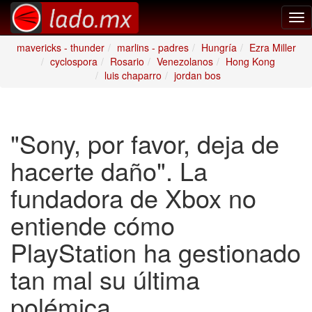
Tog
nav
mavericks - thunder
marlins - padres
Hungría
Ezra Miller
cyclospora
Rosario
Venezolanos
Hong Kong
luis chaparro
jordan bos
"Sony, por favor, deja de
hacerte daño". La
fundadora de Xbox no
entiende cómo
PlayStation ha gestionado
tan mal su última
polémica