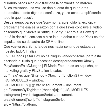
"Cuando haces algo que traiciona la confianza, te marcan.
Si les traiciones una vez, se dan cuenta de que no eres
automáticamente digno de confianza, y eso acaba amplificando
todo lo que haces".
Desde luego, parece que Sony no ha aprendido la lección, y
precisamente esa es la razón por la que Fryer concluye el vídeo
deseando que vuelva la "antigua Sony": "Añoro a la Sony que
tomó la decisión correcta e hizo lo que debía cuando Xbox estaba
impulsando su desastre de DRM online.
Que vuelva esa Sony, la que nos hacía sentir que estaba de
nuestro lado", finaliza.
En 3DJuegos | Star Fox no es ningún vendeconsolas, pero está
haciendo el ruido que necesitan desesperadamente Xbox y
PlayStationEn 3DJuegos | El Modo Foto no es un capricho, es
marketing gratis y PlayStation lo sabe.
Lo "malo" es que Nintendo y Xbox no (function() { window.
_JS_MODULES = window.
_JS_MODULES || {}; var headElement = document.
getElementsByTagName("head")[0]; if (_JS_MODULES.
instagram) { var instagramScript = document.
createElement("script"); instagramScript.
src = "https://platform.