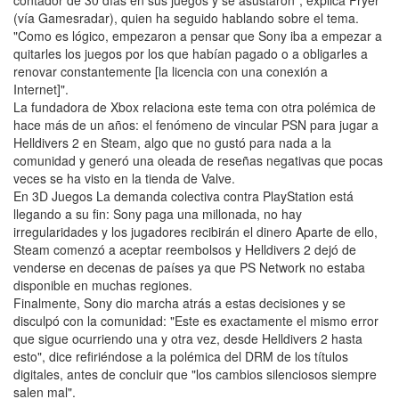
(vía Gamesradar), quien ha seguido hablando sobre el tema.
"Como es lógico, empezaron a pensar que Sony iba a empezar a
quitarles los juegos por los que habían pagado o a obligarles a
renovar constantemente [la licencia con una conexión a
Internet]".
La fundadora de Xbox relaciona este tema con otra polémica de
hace más de un años: el fenómeno de vincular PSN para jugar a
Helldivers 2 en Steam, algo que no gustó para nada a la
comunidad y generó una oleada de reseñas negativas que pocas
veces se ha visto en la tienda de Valve.
En 3D Juegos La demanda colectiva contra PlayStation está
llegando a su fin: Sony paga una millonada, no hay
irregularidades y los jugadores recibirán el dinero Aparte de ello,
Steam comenzó a aceptar reembolsos y Helldivers 2 dejó de
venderse en decenas de países ya que PS Network no estaba
disponible en muchas regiones.
Finalmente, Sony dio marcha atrás a estas decisiones y se
disculpó con la comunidad: "Este es exactamente el mismo error
que sigue ocurriendo una y otra vez, desde Helldivers 2 hasta
esto", dice refiriéndose a la polémica del DRM de los títulos
digitales, antes de concluir que "los cambios silenciosos siempre
salen mal".