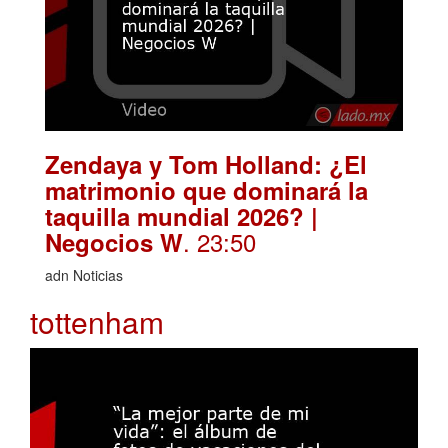
Zendaya y Tom Holland: ¿El
matrimonio que dominará la
taquilla mundial 2026? |
. 23:50
Negocios W
adn Noticias
tottenham