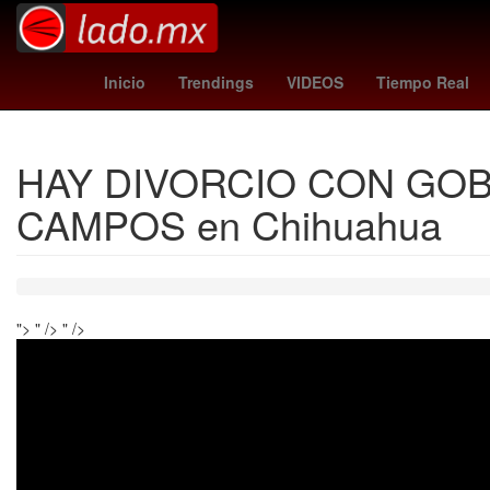
cubs - blue jays
Agresión
LeBron J
Inicio
Trendings
VIDEOS
Tiempo Real
HAY DIVORCIO CON GOBI
CAMPOS en Chihuahua
">
" />
" />