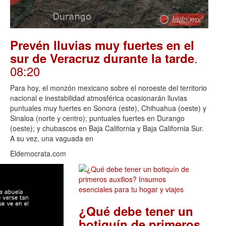
Prevén lluvias muy fuertes en el
.
sur de Veracruz durante la tarde
08:20
Para hoy, el monzón mexicano sobre el noroeste del territorio
nacional e inestabilidad atmosférica ocasionarán lluvias
puntuales muy fuertes en Sonora (este), Chihuahua (oeste) y
Sinaloa (norte y centro); puntuales fuertes en Durango
(oeste); y chubascos en Baja California y Baja California Sur.
A su vez, una vaguada en
Eldemocrata.com
¿Qué debe tener un
botiquín de primeros