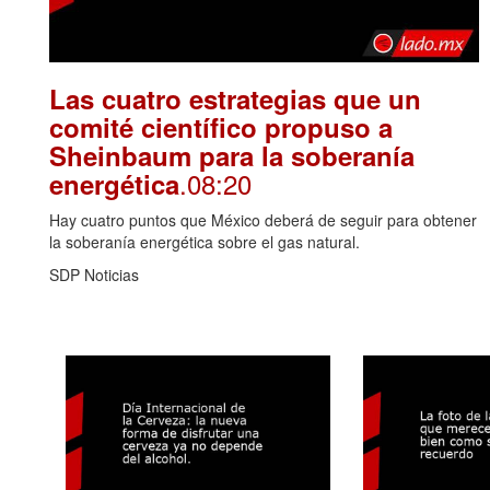
Las cuatro estrategias que un
comité científico propuso a
Sheinbaum para la soberanía
.08:20
energética
Hay cuatro puntos que México deberá de seguir para obtener
la soberanía energética sobre el gas natural.
SDP Noticias