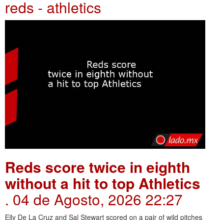
reds - athletics
Reds score twice in eighth
without a hit to top Athletics
. 04 de Agosto, 2026 22:27
Elly De La Cruz and Sal Stewart scored on a pair of wild pitches