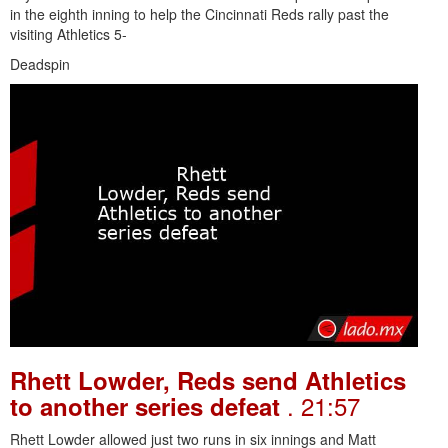
in the eighth inning to help the Cincinnati Reds rally past the
visiting Athletics 5-
Deadspin
Rhett Lowder, Reds send Athletics
. 21:57
to another series defeat
Rhett Lowder allowed just two runs in six innings and Matt