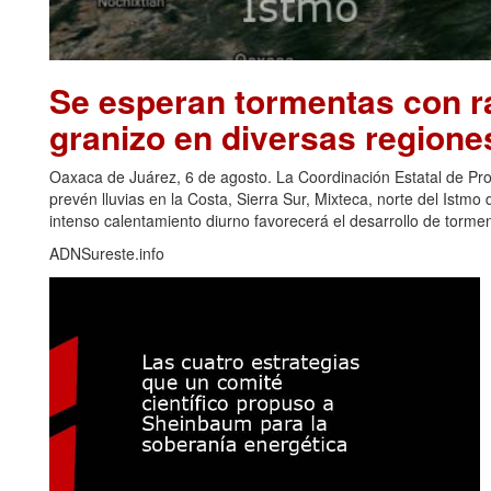
Se esperan tormentas con ra
granizo en diversas regione
Oaxaca de Juárez, 6 de agosto. La Coordinación Estatal de Pr
prevén lluvias en la Costa, Sierra Sur, Mixteca, norte del Ist
intenso calentamiento diurno favorecerá el desarrollo de torm
ADNSureste.info