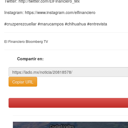
Twitter: http://twitter.com/ElFinanciero_Mx
Instagram: https://www.instagram.com/elfinanciero
#cruzperezcuellar #marucampos #chihuahua #entrevista
El Financiero Bloomberg TV
Compartir en:
Copiar URL