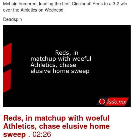
McLain homered, leading the host Cincinnati Reds to a 3-2 win
over the Athletics on Wednesd
Deadspin
Reds, in matchup with woeful
Athletics, chase elusive home
. 02:26
sweep