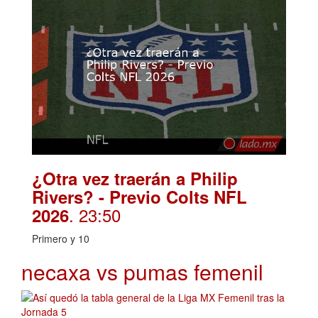
¿Otra vez traerán a Philip
Rivers? - Previo Colts NFL
. 23:50
2026
Primero y 10
necaxa vs pumas femenil