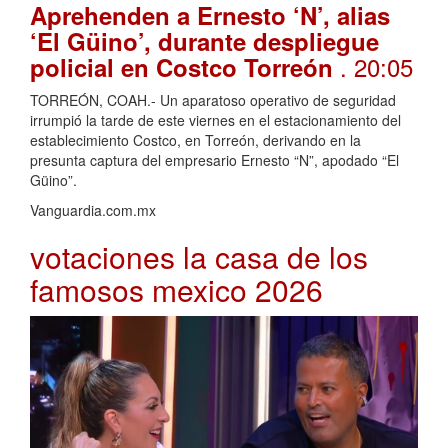
Aprehenden a Ernesto ‘N’, alias
‘El Güino’, durante despliegue
. 20:05
policial en Costco Torreón
TORREÓN, COAH.- Un aparatoso operativo de seguridad
irrumpió la tarde de este viernes en el estacionamiento del
establecimiento Costco, en Torreón, derivando en la
presunta captura del empresario Ernesto “N”, apodado “El
Güino”.
Vanguardia.com.mx
votaciones la casa de los
famosos mexico 2026