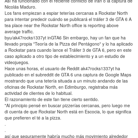
Así ha funcionado con el reciente conflicto de Irán o la captura de
Nicolás Maduro.
Los fans empiezan a espiar teterías cercanas a Rockstar North
para intentar predecir cuándo se publicará el tráiler 3 de GTA 6 A
tea place near the Rockstar North office is reporting above
average traffic.
byu/ak47rocks1337yt inGTA6 Sin embargo, hay un fan que ha
llevado propia "Teoría de la Pizza del Pentágono" y lo ha aplicado
a Rockstar para cuando lance el Tráiler 3 de GTA 6, pero en este
caso aplicado a otro tipo de establecimiento y a un estudio de
videojuegos.
Hace unas horas, el usuario de Reddit ak47rocks1337yt ha
publicado en el subreddit de GTA 6 una captura de Google Maps
mostrando que una tetería situada a un minuto andando de las
oficinas de Rockstar North, en Edimburgo, registraba más
actividad de clientes de lo habitual.
El razonamiento de este fan tiene cierto sentido.
"Al principio pensé en buscar pizzerías cercanas, pero luego me
di cuenta de que Rockstar North está en Escocia, lo que significa
que prefieren el té a la pizza.
.
.
así que seguramente habría mucho más movimiento alrededor