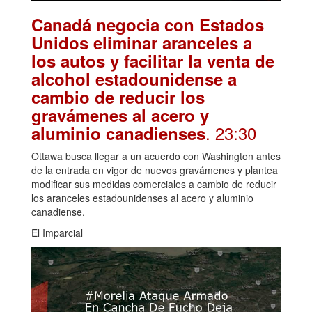
Canadá negocia con Estados
Unidos eliminar aranceles a
los autos y facilitar la venta de
alcohol estadounidense a
cambio de reducir los
gravámenes al acero y
. 23:30
aluminio canadienses
Ottawa busca llegar a un acuerdo con Washington antes
de la entrada en vigor de nuevos gravámenes y plantea
modificar sus medidas comerciales a cambio de reducir
los aranceles estadounidenses al acero y aluminio
canadiense.
El Imparcial