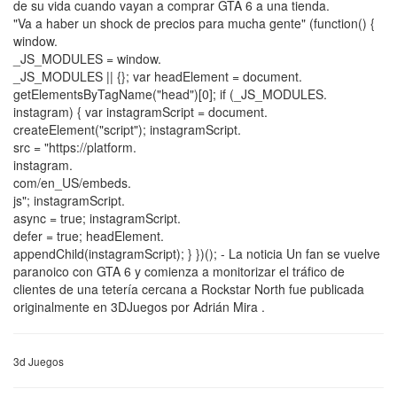
de su vida cuando vayan a comprar GTA 6 a una tienda.
"Va a haber un shock de precios para mucha gente" (function() {
window.
_JS_MODULES = window.
_JS_MODULES || {}; var headElement = document.
getElementsByTagName("head")[0]; if (_JS_MODULES.
instagram) { var instagramScript = document.
createElement("script"); instagramScript.
src = "https://platform.
instagram.
com/en_US/embeds.
js"; instagramScript.
async = true; instagramScript.
defer = true; headElement.
appendChild(instagramScript); } })(); - La noticia Un fan se vuelve
paranoico con GTA 6 y comienza a monitorizar el tráfico de
clientes de una tetería cercana a Rockstar North fue publicada
originalmente en 3DJuegos por Adrián Mira .
3d Juegos