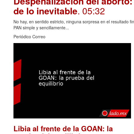
Despenalización del aborto: 
de lo inevitable
. 05:32
No hay, en sentido estricto, ninguna sorpresa en el resultado fin
PAN simple y sencillamente...
Periódico Correo
Libia al frente de la GOAN: la