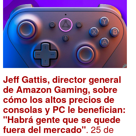
Jeff Gattis, director general
de Amazon Gaming, sobre
cómo los altos precios de
consolas y PC le benefician:
"Habrá gente que se quede
fuera del mercado"
. 25 de