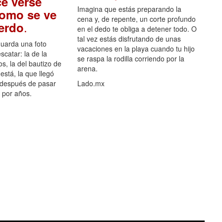
e verse
Imagina que estás preparando la
como se ve
cena y, de repente, un corte profundo
.
uerdo
en el dedo te obliga a detener todo. O
tal vez estás disfrutando de unas
guarda una foto
vacaciones en la playa cuando tu hijo
scatar: la de la
se raspa la rodilla corriendo por la
s, la del bautizo de
arena.
está, la que llegó
 después de pasar
Lado.mx
por años.