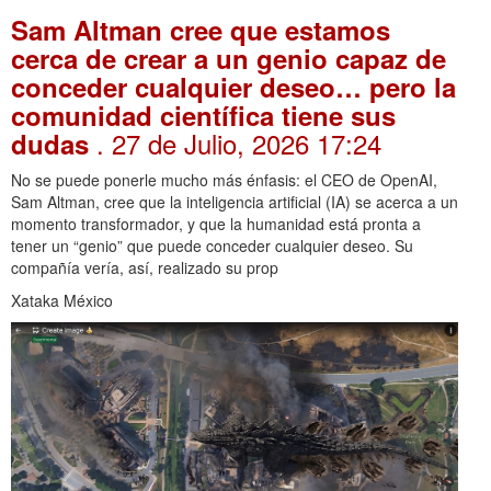
Sam Altman cree que estamos
cerca de crear a un genio capaz de
conceder cualquier deseo… pero la
comunidad científica tiene sus
. 27 de Julio, 2026 17:24
dudas
No se puede ponerle mucho más énfasis: el CEO de OpenAI,
Sam Altman, cree que la inteligencia artificial (IA) se acerca a un
momento transformador, y que la humanidad está pronta a
tener un “genio” que puede conceder cualquier deseo. Su
compañía vería, así, realizado su prop
Xataka México