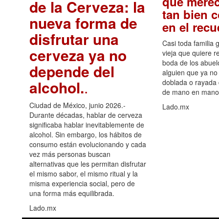
que merec
de la Cerveza: la
tan bien 
nueva forma de
en el rec
disfrutar una
Casi toda familia 
cerveza ya no
vieja que quiere re
boda de los abuelo
depende del
alguien que ya no 
alcohol.
.
doblada o rayada
de mano en mano 
Ciudad de México, junio 2026.-
Lado.mx
Durante décadas, hablar de cerveza
significaba hablar inevitablemente de
alcohol. Sin embargo, los hábitos de
consumo están evolucionando y cada
vez más personas buscan
alternativas que les permitan disfrutar
el mismo sabor, el mismo ritual y la
misma experiencia social, pero de
una forma más equilibrada.
Lado.mx