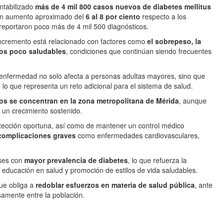
ontabilizado
más de 4 mil 800 casos nuevos de diabetes mellitus
 un aumento aproximado del
6 al 8 por ciento
respecto a los
eportaron poco más de 4 mil 500 diagnósticos.
incremento está relacionado con factores como
el sobrepeso, la
ios poco saludables
, condiciones que continúan siendo frecuentes
a enfermedad no solo afecta a personas adultas mayores, sino que
, lo que representa un reto adicional para el sistema de salud.
sos se concentran en la zona metropolitana de Mérida
, aunque
n un crecimiento sostenido.
detección oportuna, así como de mantener un control médico
 complicaciones graves
como enfermedades cardiovasculares,
íses con
mayor prevalencia de diabetes
, lo que refuerza la
, educación en salud y promoción de estilos de vida saludables.
ue obliga a
redoblar esfuerzos en materia de salud pública
, ante
amente entre la población.