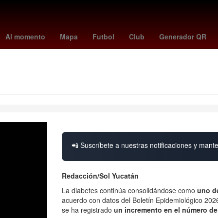
Digitalización
Clima CDMX hoy
estafa
rodri
Miguel Herrera
Al momento
Mapa
Futbol
Club
Generador QR
📲 Suscríbete a nuestras notificaciones y mante
Redacción/Sol Yucatán
La diabetes continúa consolidándose como
uno de
acuerdo con datos del Boletín Epidemiológico 2026
se ha registrado
un incremento en el número de