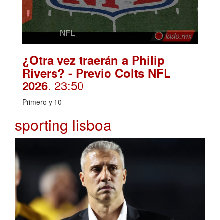
¿Otra vez traerán a Philip
Rivers? - Previo Colts NFL
. 23:50
2026
Primero y 10
sporting lisboa