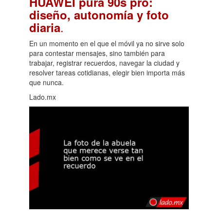
HUAWEI pura 90s pro:
diseño, autonomía y foto
.
diaria
En un momento en el que el móvil ya no sirve solo
para contestar mensajes, sino también para
trabajar, registrar recuerdos, navegar la ciudad y
resolver tareas cotidianas, elegir bien importa más
que nunca.
Lado.mx