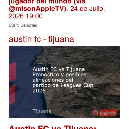
jugador del mundo (via
. 24 de Julio,
@mlsonAppleTV)
2026 19:00
ESPN Deportes
austin fc - tijuana
Austin FC vs Tijuana: