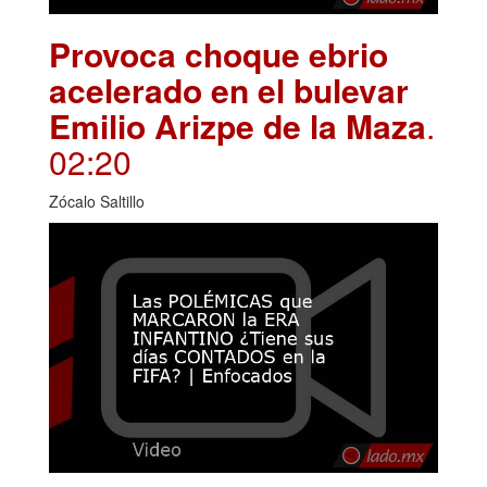
Provoca choque ebrio
acelerado en el bulevar
Emilio Arizpe de la Maza
.
02:20
Zócalo Saltillo