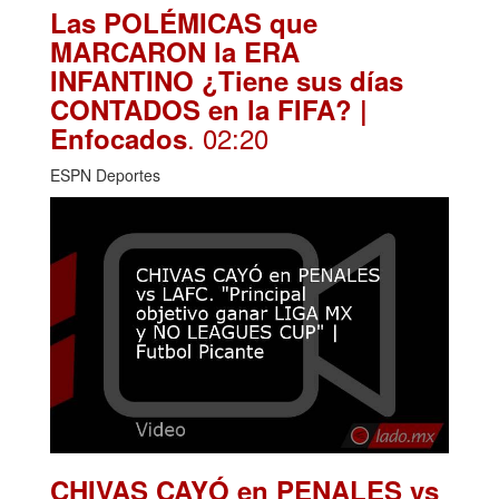
Las POLÉMICAS que
MARCARON la ERA
INFANTINO ¿Tiene sus días
CONTADOS en la FIFA? |
. 02:20
Enfocados
ESPN Deportes
CHIVAS CAYÓ en PENALES vs