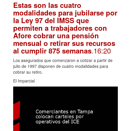
Estas son las cuatro
modalidades para jubilarse por
la Ley 97 del IMSS que
permiten a trabajadores con
Afore cobrar una pensión
mensual o retirar sus recursos
.16:20
al cumplir 875 semanas
Los asegurados que comenzaron a cotizar a partir de
julio de 1997 disponen de cuatro modalidades para
cobrar su retiro.
El Imparcial