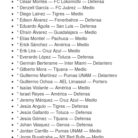
* César Montes — FC Lokomotiv — Defensa
* Denzell García — FC Juárez — Medio
* Diego Lainez — Tigres — Medio
* Edson Álvarez — Fenerbahce — Defensa
* Eduardo Águila — San Luis — Defensa
* Efraín Álvarez — Guadalajara — Medio
* Elías Montiel — Pachuca — Medio
* Erick Sánchez — América — Medio
* Erik Lira — Cruz Azul — Medio
* Everardo López — Toluca — Defensa
* Germán Berterame — Inter Miami — Delantero
* Gilberto Mora — Tijuana — Medio
* Guillermo Martínez — Pumas UNAM — Delantero
* Guillermo Ochoa — AEL Limassol — Portero
* Isaías Violante — América — Medio
* Israel Reyes — América — Defensa
* Jeremy Márquez — Cruz Azul — Medio
* Jesús Angulo — Tigres — Defensa
* Jesús Gallardo — Toluca — Defensa
* Jesús Gómez — Tijuana — Defensa
* Johan Vásquez — Genoa — Defensa
* Jordan Carrillo — Pumas UNAM — Medio
* Jorge Ruvalcaba — NY Red Bulls — Medio