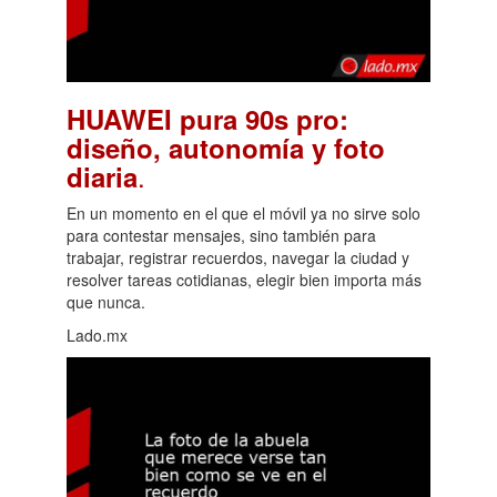
HUAWEI pura 90s pro:
diseño, autonomía y foto
.
diaria
En un momento en el que el móvil ya no sirve solo
para contestar mensajes, sino también para
trabajar, registrar recuerdos, navegar la ciudad y
resolver tareas cotidianas, elegir bien importa más
que nunca.
Lado.mx