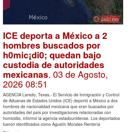
ICE deporta a México a 2
hombres buscados por
h0mic¡di0; quedan bajo
custodia de autoridades
mexicanas
. 03 de Agosto,
2026 08:51
AGENCIA Laredo, Texas.- El Servicio de Inmigración y Control
de Aduanas de Estados Unidos (ICE) deportó a México a dos
hombres de nacionalidad mexicana que eran buscados por
autoridades del país por investigaciones relacionadas con
homicidio, informó la agencia estadounidense. Los deportados
fueron identificados como Agustín Morales-Rentería