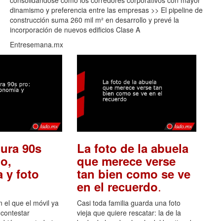
consolidándose como los corredores corporativos con mayor
dinamismo y preferencia entre las empresas >> El pipeline de
construcción suma 260 mil m² en desarrollo y prevé la
incorporación de nuevos edificios Clase A
Entresemana.mx
ura 90s
La foto de la abuela
o,
que merece verse
 y foto
tan bien como se ve
.
en el recuerdo
el que el móvil ya
Casi toda familia guarda una foto
 contestar
vieja que quiere rescatar: la de la