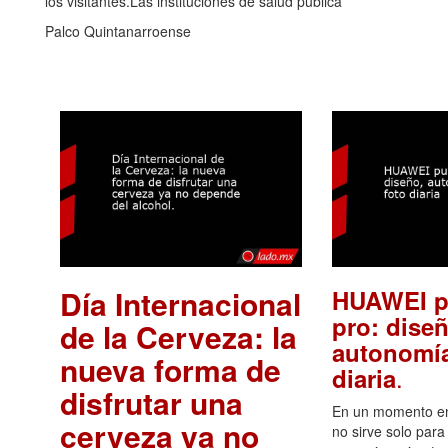
los visitantes.Las instituciones de salud pública
Palco Quintanarroense
Día Internacional
HUAWEI p
pro: diseñ
de la Cerveza: la
autonomía
nueva forma de
.
diaria
disfrutar una
En un momento en 
cerveza ya no
no sirve solo para