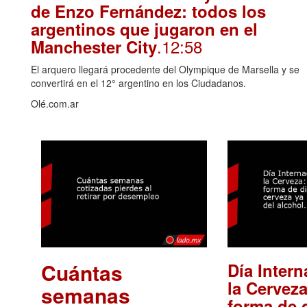
de Enzo Fernández: todos los
argentinos que jugaron en el
.12:58
Manchester City
El arquero llegará procedente del Olympique de Marsella y se
convertirá en el 12° argentino en los Ciudadanos.
Olé.com.ar
Cuántas
Día Intern
la Cerveza
semanas
forma de d