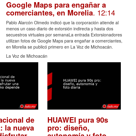
Google Maps para engañar a
. 12:14
comerciantes, en Morelia
Pablo Alarcón Olmedo indicó que la corporación atiende al
menos un caso diario de extorsión indirecta y hasta dos
secuestros virtuales por semanaLa entrada Extorsionadores
utilizan fotos de Google Maps para engañar a comerciantes,
en Morelia se publicó primero en La Voz de Michoacán.
La Voz de Michoacán
acional de
HUAWEI pura 90s
: la nueva
pro: diseño,
isfrutar
autonomía y foto