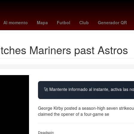
ano
Brasil
Aguascalientes
Semana Santa
mexico vs portugal
Al momento
Mapa
Futbol
Club
Generador QR
tches Mariners past Astros
🚀 Mantente informado al instante, activa las n
George Kirby posted a season-high seven strikeout
claimed the opener of a four-game se
Deadspin