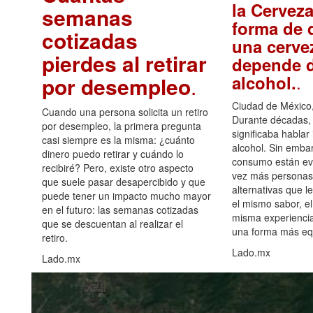
la Cerveza
semanas
forma de d
cotizadas
una cerve
pierdes al retirar
depende d
.
alcohol.
por desempleo
.
Ciudad de México,
Cuando una persona solicita un retiro
Durante décadas, 
por desempleo, la primera pregunta
significaba hablar
casi siempre es la misma: ¿cuánto
alcohol. Sin embar
dinero puedo retirar y cuándo lo
consumo están ev
recibiré? Pero, existe otro aspecto
vez más personas
que suele pasar desapercibido y que
alternativas que l
puede tener un impacto mucho mayor
el mismo sabor, el
en el futuro: las semanas cotizadas
misma experiencia
que se descuentan al realizar el
una forma más equ
retiro.
Lado.mx
Lado.mx