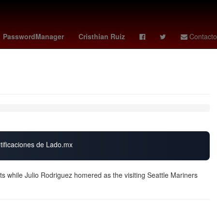
Gobierno
Incendio
Argentina
PasswordManager
Cristhian Ruiz
Contacto
otificaciones de Lado.mx
s while Julio Rodriguez homered as the visiting Seattle Mariners