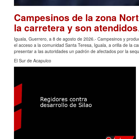
Campesinos de la zona Nort
la carretera y son atendidos
Iguala, Guerrero, a 8 de agosto de 2026.- Campesinos y produc
el acceso a la comunidad Santa Teresa, Iguala, a orilla de la ca
presentar a las autoridades un padrón de afectados por la seq
El Sur de Acapulco