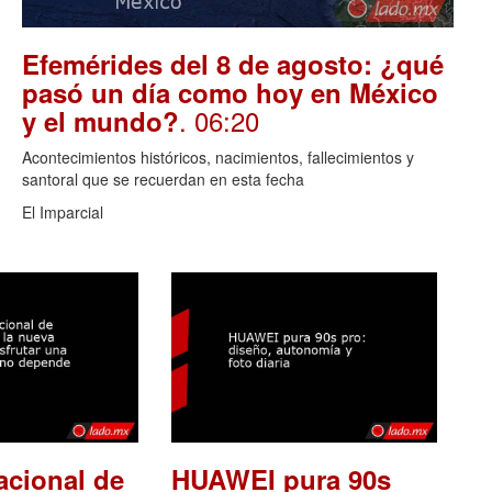
Efemérides del 8 de agosto: ¿qué
pasó un día como hoy en México
. 06:20
y el mundo?
Acontecimientos históricos, nacimientos, fallecimientos y
santoral que se recuerdan en esta fecha
El Imparcial
acional de
HUAWEI pura 90s