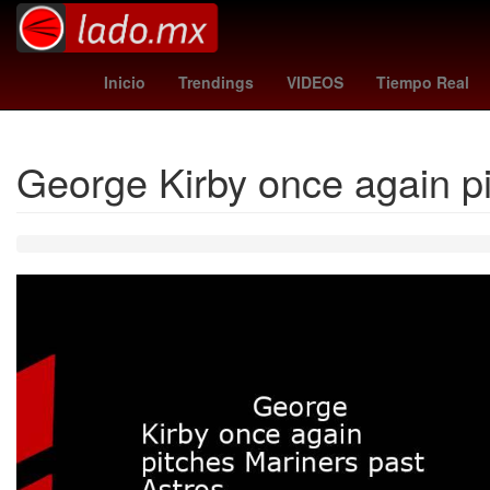
Senador
INAPAM
jorge vald
Inicio
Trendings
VIDEOS
Tiempo Real
George Kirby once again pi