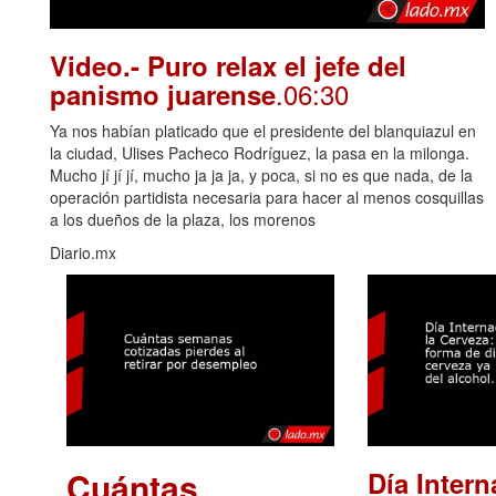
Video.- Puro relax el jefe del
.06:30
panismo juarense
Ya nos habían platicado que el presidente del blanquiazul en
la ciudad, Ulises Pacheco Rodríguez, la pasa en la milonga.
Mucho jí jí jí, mucho ja ja ja, y poca, si no es que nada, de la
operación partidista necesaria para hacer al menos cosquillas
a los dueños de la plaza, los morenos
Diario.mx
Cuántas
Día Intern