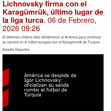
Lichnovsky firma con el
Karagümrük, último lugar de
la liga turca
. 06 de Febrero,
2026 09:26
El defensor chileno dejó oficialmente al América para continuar
su carrera en el futbol europeo con el Karagümrük de Turquía
Estadio Deportes