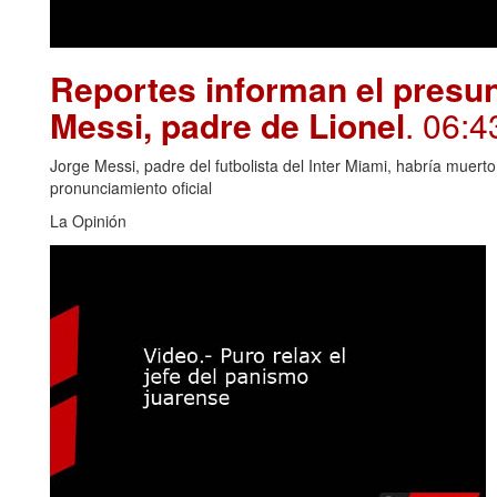
Reportes informan el presun
Messi, padre de Lionel
. 06:4
Jorge Messi, padre del futbolista del Inter Miami, habría muert
pronunciamiento oficial
La Opinión