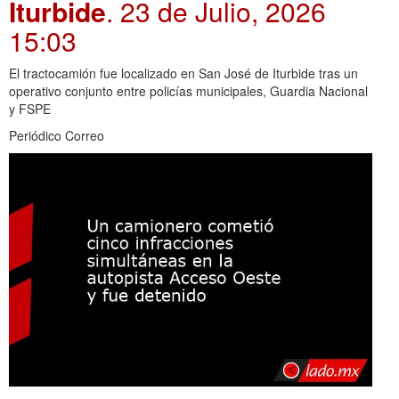
Iturbide
. 23 de Julio, 2026
15:03
El tractocamión fue localizado en San José de Iturbide tras un
operativo conjunto entre policías municipales, Guardia Nacional
y FSPE
Periódico Correo