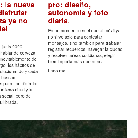
: la nueva
pro: diseño,
isfrutar
autonomía y foto
.
za ya no
diaria
el
En un momento en el que el móvil ya
no sirve solo para contestar
mensajes, sino también para trabajar,
 junio 2026.-
registrar recuerdos, navegar la ciudad
hablar de cerveza
y resolver tareas cotidianas, elegir
 inevitablemente de
bien importa más que nunca.
go, los hábitos de
Lado.mx
olucionando y cada
 buscan
es permitan disfrutar
 mismo ritual y la
 social, pero de
ilibrada.