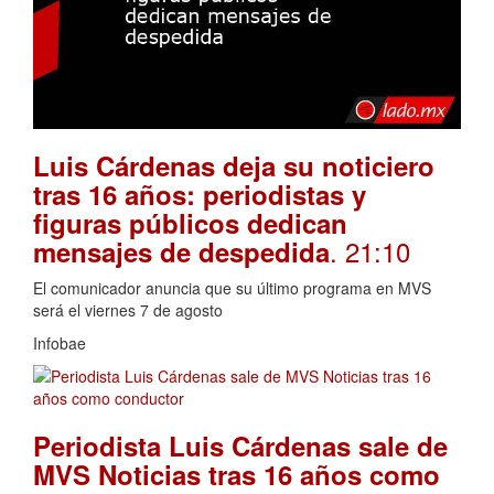
Luis Cárdenas deja su noticiero
tras 16 años: periodistas y
figuras públicos dedican
. 21:10
mensajes de despedida
El comunicador anuncia que su último programa en MVS
será el viernes 7 de agosto
Infobae
Periodista Luis Cárdenas sale de
MVS Noticias tras 16 años como