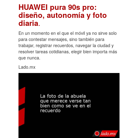
HUAWEI pura 90s pro:
diseño, autonomía y foto
.
diaria
En un momento en el que el móvil ya no sirve solo
para contestar mensajes, sino también para
trabajar, registrar recuerdos, navegar la ciudad y
resolver tareas cotidianas, elegir bien importa más
que nunca.
Lado.mx