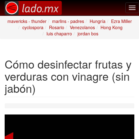
Tog
nav
mavericks - thunder
marlins - padres
Hungría
Ezra Miller
cyclospora
Rosario
Venezolanos
Hong Kong
luis chaparro
jordan bos
Cómo desinfectar frutas y
verduras con vinagre (sin
jabón)