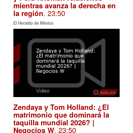
mientras avanza la derecha en
. 23:50
la región
El Heraldo de México
Zendaya y Tom Holland: ¿El
matrimonio que dominará la
taquilla mundial 2026? |
. 23:50
Negocios W