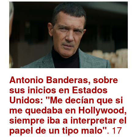
Antonio Banderas, sobre
sus inicios en Estados
Unidos: "Me decían que si
me quedaba en Hollywood,
siempre iba a interpretar el
papel de un tipo malo"
. 17