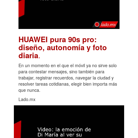
HUAWEI pura 90s pro:
diseño, autonomía y foto
.
diaria
En un momento en el que el móvil ya no sirve solo
para contestar mensajes, sino también para
trabajar, registrar recuerdos, navegar la ciudad y
resolver tareas cotidianas, elegir bien importa más
que nunca.
Lado.mx