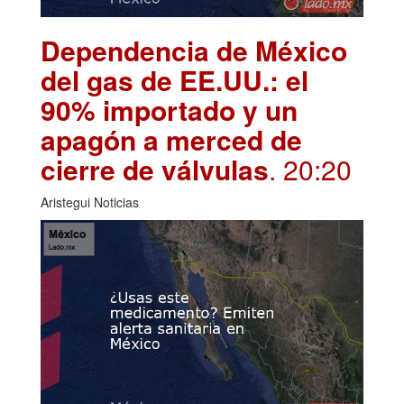
Dependencia de México
del gas de EE.UU.: el
90% importado y un
apagón a merced de
cierre de válvulas
. 20:20
Aristegui Noticias