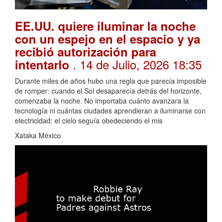
EE.UU. quiere iluminar la noche
con un espejo en el espacio y ya
recibió autorización para
. 14 de Julio, 2026 18:35
intentarlo
Durante miles de años hubo una regla que parecía imposible
de romper: cuando el Sol desaparecía detrás del horizonte,
comenzaba la noche. No importaba cuánto avanzara la
tecnología ni cuántas ciudades aprendieran a iluminarse con
electricidad: el cielo seguía obedeciendo el mis
Xataka México