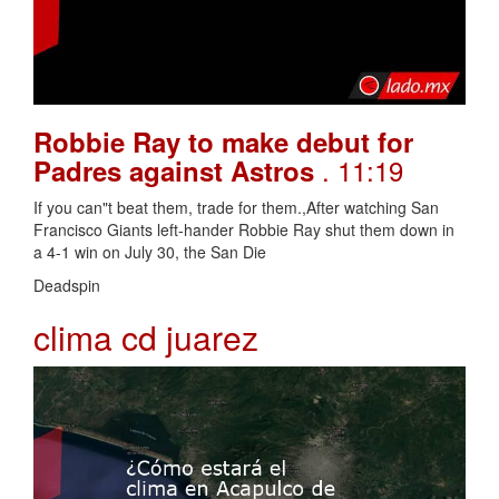
Robbie Ray to make debut for
. 11:19
Padres against Astros
If you can"t beat them, trade for them.,After watching San
Francisco Giants left-hander Robbie Ray shut them down in
a 4-1 win on July 30, the San Die
Deadspin
clima cd juarez