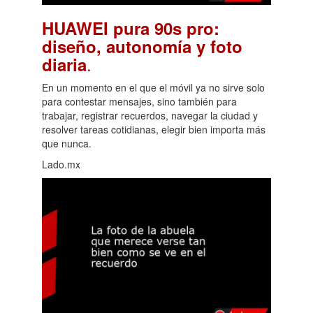
HUAWEI pura 90s pro:
diseño, autonomía y foto
.
diaria
En un momento en el que el móvil ya no sirve solo
para contestar mensajes, sino también para
trabajar, registrar recuerdos, navegar la ciudad y
resolver tareas cotidianas, elegir bien importa más
que nunca.
Lado.mx