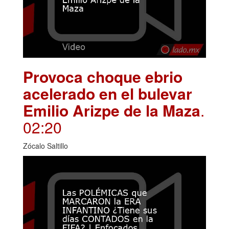
Provoca choque ebrio
acelerado en el bulevar
Emilio Arizpe de la Maza
.
02:20
Zócalo Saltillo