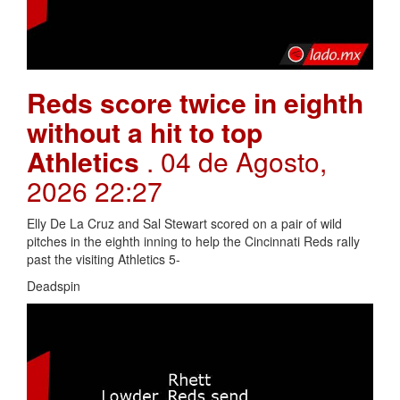
Reds score twice in eighth
without a hit to top
Athletics
. 04 de Agosto,
2026 22:27
Elly De La Cruz and Sal Stewart scored on a pair of wild
pitches in the eighth inning to help the Cincinnati Reds rally
past the visiting Athletics 5-
Deadspin