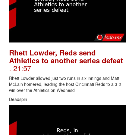
Rhett Lowder, Reds send
Athletics to another series defeat
. 21:57
Rhett Lowder allowed just two runs in six innings and Matt
McLain homered, leading the host Cincinnati Reds to a 3-2
win over the Athletics on Wednesd
Deadspin