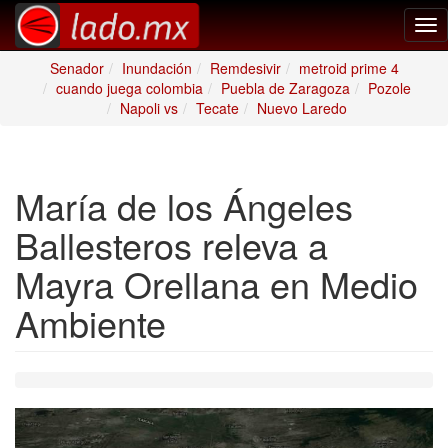
Tog
nav
Senador
Inundación
Remdesivir
metroid prime 4
cuando juega colombia
Puebla de Zaragoza
Pozole
Napoli vs
Tecate
Nuevo Laredo
María de los Ángeles
Ballesteros releva a
Mayra Orellana en Medio
Ambiente