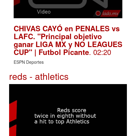
CHIVAS CAYÓ en PENALES vs
LAFC. "Principal objetivo
ganar LIGA MX y NO LEAGUES
. 02:20
CUP" | Futbol Picante
ESPN Deportes
reds - athletics