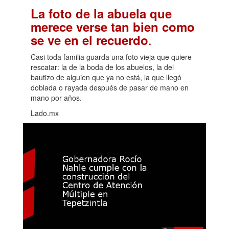
La foto de la abuela que
merece verse tan bien como
.
se ve en el recuerdo
Casi toda familia guarda una foto vieja que quiere
rescatar: la de la boda de los abuelos, la del
bautizo de alguien que ya no está, la que llegó
doblada o rayada después de pasar de mano en
mano por años.
Lado.mx