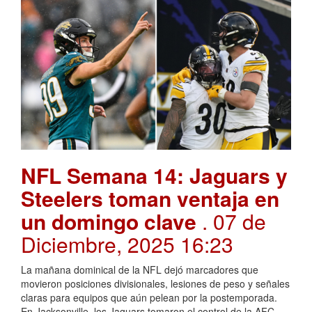
NFL Semana 14: Jaguars y
Steelers toman ventaja en
un domingo clave
. 07 de
Diciembre, 2025 16:23
La mañana dominical de la NFL dejó marcadores que
movieron posiciones divisionales, lesiones de peso y señales
claras para equipos que aún pelean por la postemporada.
En Jacksonville, los Jaguars tomaron el control de la AFC