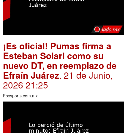
¡Es oficial! Pumas firma a
Esteban Solari como su
nuevo DT, en reemplazo de
Efraín Juárez
. 21 de Junio,
2026 21:25
Foxsports.com.mx