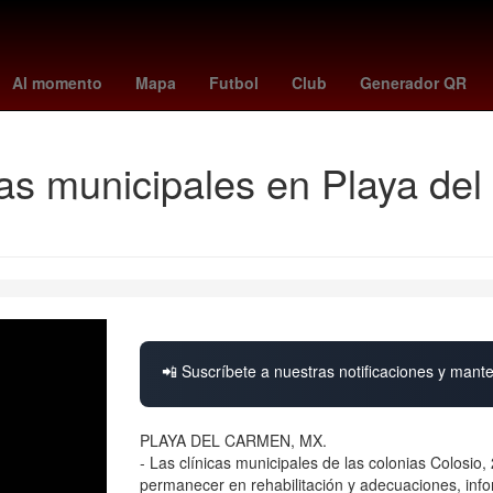
uston Rockets
Dallas Cowboys
minnesota - juárez
Stephen Curr
Al momento
Mapa
Futbol
Club
Generador QR
icas municipales en Playa de
📲 Suscríbete a nuestras notificaciones y mante
PLAYA DEL CARMEN, MX.
- Las clínicas municipales de las colonias Colosio,
permanecer en rehabilitación y adecuaciones, infor