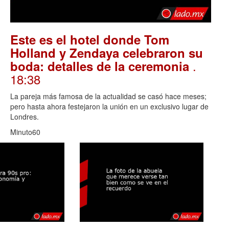
Este es el hotel donde Tom
Holland y Zendaya celebraron su
.
boda: detalles de la ceremonia
18:38
La pareja más famosa de la actualidad se casó hace meses;
pero hasta ahora festejaron la unión en un exclusivo lugar de
Londres.
Minuto60