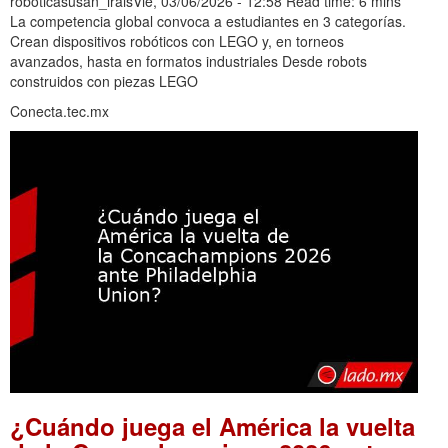
robóticasusan_iraisVie, 03/06/2026 - 12:58 Read time: 6 mins
La competencia global convoca a estudiantes en 3 categorías.
Crean dispositivos robóticos con LEGO y, en torneos
avanzados, hasta en formatos industriales Desde robots
construidos con piezas LEGO
Conecta.tec.mx
¿Cuándo juega el América la vuelta