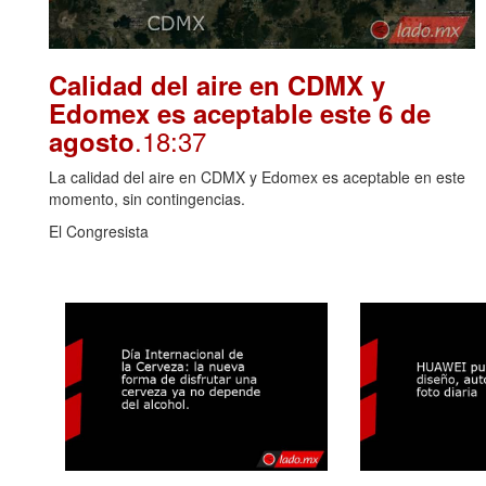
Calidad del aire en CDMX y
Edomex es aceptable este 6 de
.18:37
agosto
La calidad del aire en CDMX y Edomex es aceptable en este
momento, sin contingencias.
El Congresista