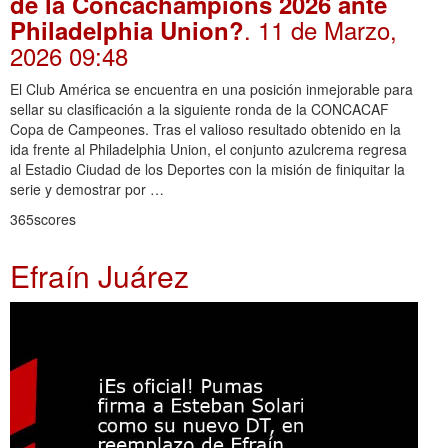
de la Concachampions 2026 ante
. 11 de Marzo,
Philadelphia Union?
2026 09:48
El Club América se encuentra en una posición inmejorable para
sellar su clasificación a la siguiente ronda de la CONCACAF
Copa de Campeones. Tras el valioso resultado obtenido en la
ida frente al Philadelphia Union, el conjunto azulcrema regresa
al Estadio Ciudad de los Deportes con la misión de finiquitar la
serie y demostrar por …
365scores
Efraín Juárez