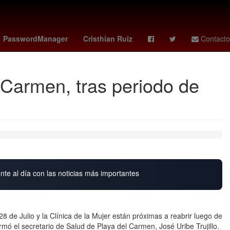
y
curry
Deadpool
botafogo vs
26 de julio
PasswordManager
Cristhian Ruiz
Contacto
l Carmen, tras periodo de
nte al día con las noticias más importantes
 28 de Julio y la Clínica de la Mujer están próximas a reabrir luego de
mó el secretario de Salud de Playa del Carmen, José Uribe Trujillo.