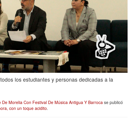
todos los estudiantes y personas dedicadas a la
e De Morelia Con Festival De Música Antigua Y Barroca
se publicó
ora, con un toque acidito
.