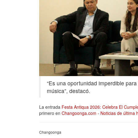
“Es una oportunidad imperdible para 
música”, destacó.
La entrada
Festa Antiqua 2026: Celebra El Cumpl
primero en
Changoonga.com - Noticias de última h
Changoonga