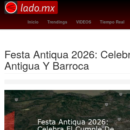
Nintendo
mormon church
padrón nacio
Inicio
Trendings
VIDEOS
Tiempo Real
Instituto del Fo
Festa Antiqua 2026: Celeb
Antigua Y Barroca