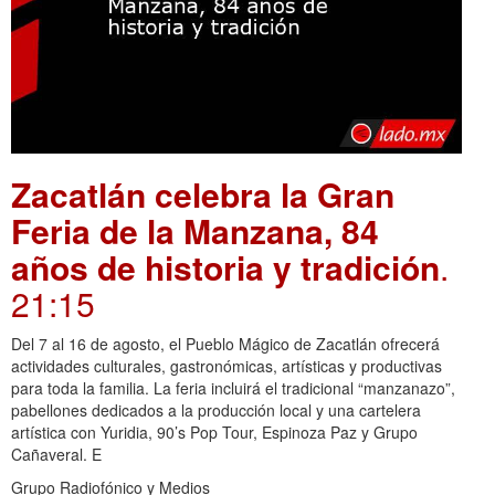
Zacatlán celebra la Gran
Feria de la Manzana, 84
años de historia y tradición
.
21:15
Del 7 al 16 de agosto, el Pueblo Mágico de Zacatlán ofrecerá
actividades culturales, gastronómicas, artísticas y productivas
para toda la familia. La feria incluirá el tradicional “manzanazo”,
pabellones dedicados a la producción local y una cartelera
artística con Yuridia, 90’s Pop Tour, Espinoza Paz y Grupo
Cañaveral. E
Grupo Radiofónico y Medios