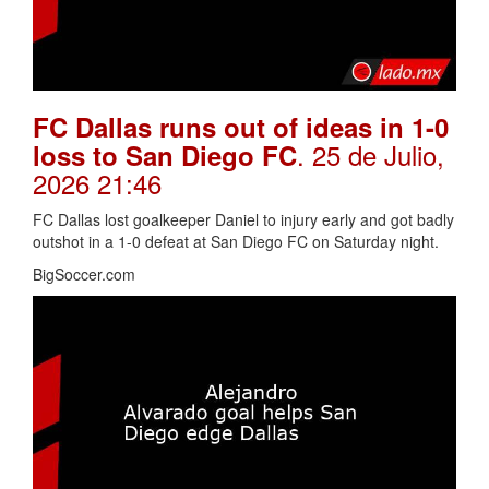
FC Dallas runs out of ideas in 1-0
. 25 de Julio,
loss to San Diego FC
2026 21:46
FC Dallas lost goalkeeper Daniel to injury early and got badly
outshot in a 1-0 defeat at San Diego FC on Saturday night.
BigSoccer.com