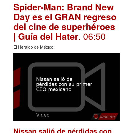
Spider-Man: Brand New
Day es el GRAN regreso
del cine de superhéroes
| Guía del Hater
. 06:50
El Heraldo de México
Nissan salió de pérdidas con