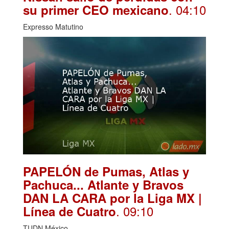
. 04:10
su primer CEO mexicano
Expresso Matutino
PAPELÓN de Pumas, Atlas y
Pachuca... Atlante y Bravos
DAN LA CARA por la Liga MX |
. 09:10
Línea de Cuatro
TUDN México