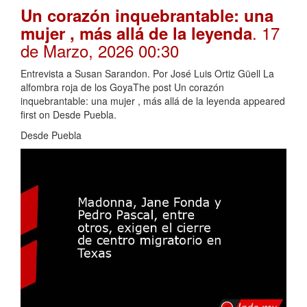
Un corazón inquebrantable: una
. 17
mujer , más allá de la leyenda
de Marzo, 2026 00:30
Entrevista a Susan Sarandon. Por José Luis Ortiz Güell La
alfombra roja de los GoyaThe post Un corazón
inquebrantable: una mujer , más allá de la leyenda appeared
first on Desde Puebla.
Desde Puebla