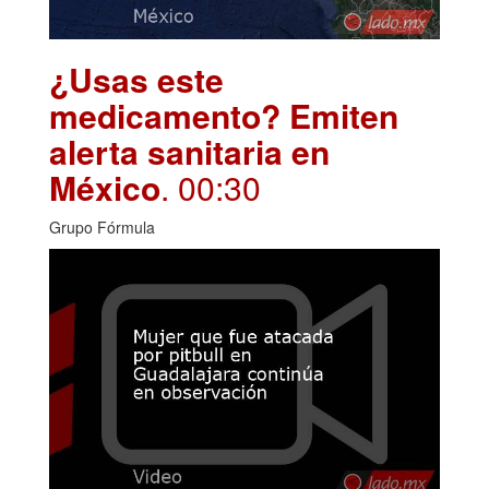
¿Usas este
medicamento? Emiten
alerta sanitaria en
México
. 00:30
Grupo Fórmula