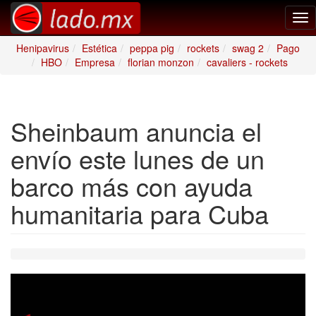
Tog
nav
Henipavirus
Estética
peppa pig
rockets
swag 2
Pago
HBO
Empresa
florian monzon
cavaliers - rockets
Sheinbaum anuncia el
envío este lunes de un
barco más con ayuda
humanitaria para Cuba