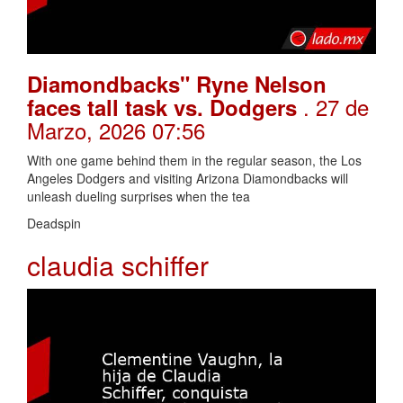
Diamondbacks" Ryne Nelson
. 27 de
faces tall task vs. Dodgers
Marzo, 2026 07:56
With one game behind them in the regular season, the Los
Angeles Dodgers and visiting Arizona Diamondbacks will
unleash dueling surprises when the tea
Deadspin
claudia schiffer