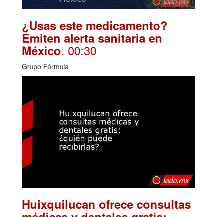
¿Usas este medicamento?
Emiten alerta sanitaria en
. 00:30
México
Grupo Fórmula
Huixquilucan ofrece consultas
médicas y dentales gratis: