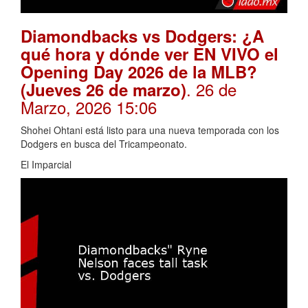
Diamondbacks vs Dodgers: ¿A
qué hora y dónde ver EN VIVO el
Opening Day 2026 de la MLB?
. 26 de
(Jueves 26 de marzo)
Marzo, 2026 15:06
Shohei Ohtani está listo para una nueva temporada con los
Dodgers en busca del Tricampeonato.
El Imparcial