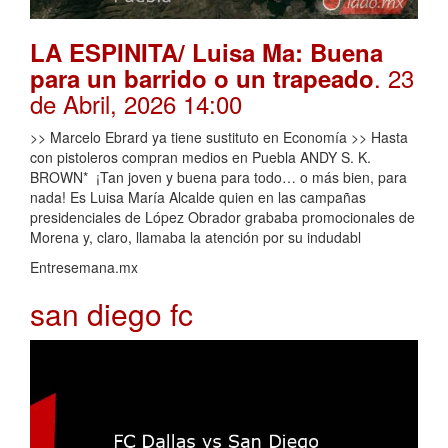
LA ESPINITA/ Luisa Ma: Buena
. 23
para un barrido o un trapeado
de Abril, 2026 14:00
>> Marcelo Ebrard ya tiene sustituto en Economía >> Hasta
con pistoleros compran medios en Puebla ANDY S. K.
BROWN* ¡Tan joven y buena para todo… o más bien, para
nada! Es Luisa María Alcalde quien en las campañas
presidenciales de López Obrador grababa promocionales de
Morena y, claro, llamaba la atención por su indudabl
Entresemana.mx
san diego fc