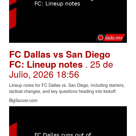
FC Dallas vs San Diego
FC: Lineup notes
. 25 de
Julio, 2026 18:56
Lineup notes for FC Dallas vs. San Diego, including starters,
tactical changes, and key questions heading into kickoff.
BigSoccer.com