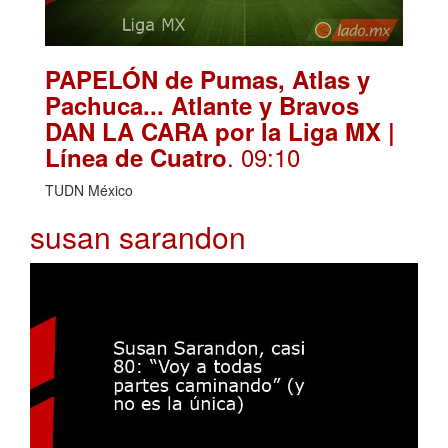
PAPELÓN de Pumas, Atlas y
Pachuca... Atlante y Bravos
DAN LA CARA por la Liga MX |
. 09:10
Línea de Cuatro
TUDN México
susan sarandon