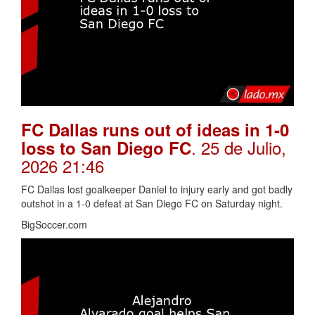
FC Dallas runs out of ideas in 1-0
. 25 de Julio,
loss to San Diego FC
2026 21:46
FC Dallas lost goalkeeper Daniel to injury early and got badly
outshot in a 1-0 defeat at San Diego FC on Saturday night.
BigSoccer.com