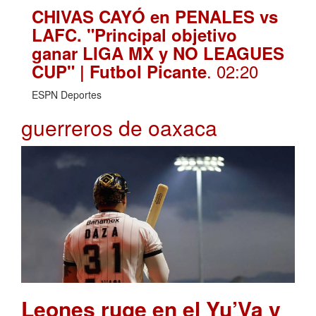
CHIVAS CAYÓ en PENALES vs
LAFC. "Principal objetivo
ganar LIGA MX y NO LEAGUES
. 02:20
CUP" | Futbol Picante
ESPN Deportes
guerreros de oaxaca
Leones ruge en el Yu’Va y