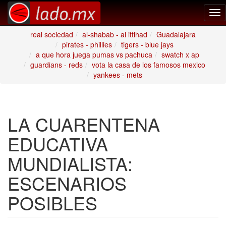
Tog
nav
real sociedad
al-shabab - al ittihad
Guadalajara
pirates - phillies
tigers - blue jays
a que hora juega pumas vs pachuca
swatch x ap
guardians - reds
vota la casa de los famosos mexico
yankees - mets
LA CUARENTENA
EDUCATIVA
MUNDIALISTA:
ESCENARIOS
POSIBLES