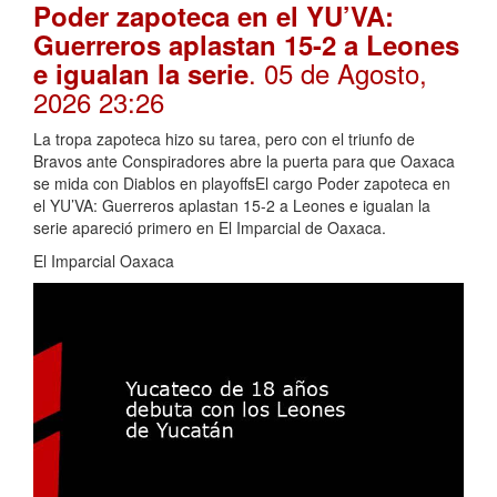
Poder zapoteca en el YU’VA:
Guerreros aplastan 15-2 a Leones
. 05 de Agosto,
e igualan la serie
2026 23:26
La tropa zapoteca hizo su tarea, pero con el triunfo de
Bravos ante Conspiradores abre la puerta para que Oaxaca
se mida con Diablos en playoffsEl cargo Poder zapoteca en
el YU’VA: Guerreros aplastan 15-2 a Leones e igualan la
serie apareció primero en El Imparcial de Oaxaca.
El Imparcial Oaxaca