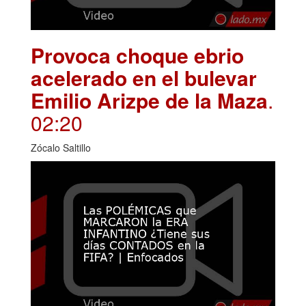
Provoca choque ebrio
acelerado en el bulevar
Emilio Arizpe de la Maza
.
02:20
Zócalo Saltillo