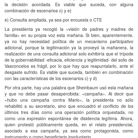
la decisión acordada. Es viable que suceda, con alguna
combinación de escenarios c) y e)
e) Consulta ampliada, ya sea por encuesta o CTE
La presidenta ya recogió la «visión de padres y madres de
familia» en su propia voz esta mañana. Si bien, aparentemente,
ya no hay necesidad política de un mecanismo participativo
adicional, porque la legitimación ya la proveyó la mañanera, la
realización de una consulta adicional solo exhibiría que el trípode
de la gobernabilidad -eficacia, eficiencia y legitimidad- del solio de
Vasconcelos es frágil, por lo que hay que reapuntalarlo, ante el
desgaste sufrido. Es viable que suceda, también en combinación
con las características de los escenarios c) y d)
Por otra parte, hay una palabra que Sheinbaum usó esta mañana
y que no debe pasar desapercibida: «campaña». Al decir que
«hubo una campaña contra Mario», la presidenta no sólo
rehabilitó a su secretario, sino que encuadró el conflicto de los
últimos tres días como una operación política orquestada, no
como una expresión espontánea de disidencia legítima. Ahora,
quien protestó públicamente queda, en el relato presidencial,
asociado a esa campaña, ya sea como protagonista, como
instrumento o como beneficiario involuntario.