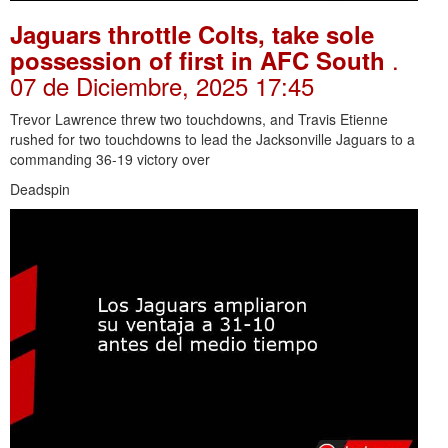
Jaguars throttle Colts, take sole
.
possession of first in AFC South
07 de Diciembre, 2025 17:45
Trevor Lawrence threw two touchdowns, and Travis Etienne
rushed for two touchdowns to lead the Jacksonville Jaguars to a
commanding 36-19 victory over
Deadspin