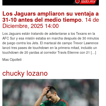
Los Jaguars ampliaron su ventaja a
. 14 de
31-10 antes del medio tiempo
Diciembre, 2025 14:00
Los Jaguars están tratando de adelantarse a los Texans en la
AFC Sur y esa misión estaba en marcha después de 30 minutos
de juego contra los Jets. El mariscal de campo Trevor Lawrence
lanzó tres pases de touchdown en la primera mitad, incluido un
touchdown de 20 yardas al corredor Travis Etienne con 21 […]
Mas Cipolleti
chucky lozano