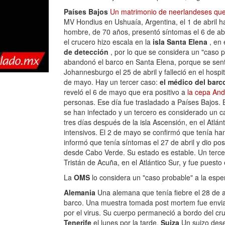
Países Bajos
Un matrimonio de neerlandeses que
MV Hondius en Ushuaía, Argentina, el 1 de abril ha
hombre, de 70 años, presentó síntomas el 6 de ab
el crucero hizo escala en la
isla Santa Elena
, en 
de detección
, por lo que se considera un "caso 
abandonó el barco en Santa Elena, porque se sentí
Johannesburgo el 25 de abril y falleció en el hospi
de mayo. Hay un tercer caso:
el médico del barc
reveló el 6 de mayo que era positivo a
la cepa An
personas. Ese día fue trasladado a Países Bajos. 
se han infectado y un tercero es considerado un ca
tres días después de la isla Ascensión, en el Atlá
intensivos. El 2 de mayo se confirmó que tenía han
informó que tenía síntomas el 27 de abril y dio p
desde Cabo Verde. Su estado es estable. Un tercer 
Tristán de Acuña, en el Atlántico Sur, y fue puesto
La
OMS
lo considera un "caso probable" a la espe
Alemania
Una alemana que tenía fiebre el 28 de ab
barco. Una muestra tomada post mortem fue envia
por el virus. Su cuerpo permaneció a bordo del c
Tenerife
el lunes por la tarde.
Suiza
Un suizo dese