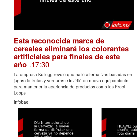
Esta reconocida marca de
cereales eliminará los colorantes
artificiales para finales de este
.17:30
año
La empresa Kellogg reveló que halló alternativas basadas en
jugos de frutas y verduras e invirtió en nuevo equipamiento
para mantener la apariencia de productos como los Froot
Loops
Infobae