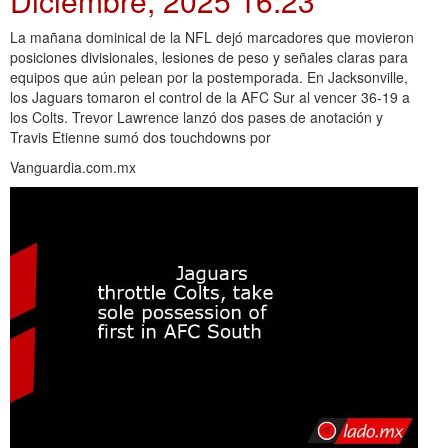
Diciembre, 2025 16:23
La mañana dominical de la NFL dejó marcadores que movieron
posiciones divisionales, lesiones de peso y señales claras para
equipos que aún pelean por la postemporada. En Jacksonville,
los Jaguars tomaron el control de la AFC Sur al vencer 36-19 a
los Colts. Trevor Lawrence lanzó dos pases de anotación y
Travis Etienne sumó dos touchdowns por
Vanguardia.com.mx