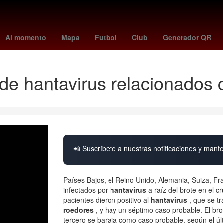
entes
brais méndez
américa - san diego fc
Basura espacial
Su
Al momento
Mapa
Futbol
Club
Generador QR
e hantavirus relacionados c
📲 Suscríbete a nuestras notificaciones y mante
Países Bajos, el Reino Unido, Alemania, Suiza, F
infectados por
hantavirus
a raíz del brote en el c
pacientes dieron positivo al
hantavirus
, que se tr
roedores
, y hay un séptimo caso probable. El br
tercero se baraja como caso probable, según el úl