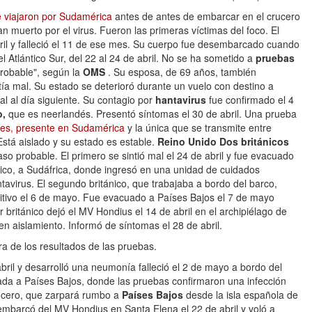
 viajaron por Sudamérica
antes de antes de embarcar en el crucero
n muerto por el virus. Fueron las primeras víctimas del foco. El
ril y falleció el 11 de ese mes. Su cuerpo fue desembarcado cuando
el Atlántico Sur, del 22 al 24 de abril. No se ha sometido a
pruebas
probable", según la
OMS
. Su esposa, de 69 años, también
a mal. Su estado se deterioró durante un vuelo con destino a
tal al día siguiente. Su contagio por
hantavirus
fue confirmado el 4
o,
que es neerlandés. Presentó síntomas el 30 de abril. Una prueba
des, presente en Sudamérica
y la única que se transmite entre
Está aislado y su estado es estable.
Reino Unido
Dos británicos
so probable. El primero se sintió mal el 24 de abril y fue evacuado
ntico, a Sudáfrica, donde ingresó en una unidad de cuidados
tavirus. El segundo británico, que trabajaba a bordo del barco,
ositivo el 6 de mayo. Fue evacuado a Países Bajos el 7 de mayo
británico dejó el MV Hondius el 14 de abril en el archipiélago de
 en aislamiento. Informó de síntomas el 28 de abril.
ra de los resultados de las pruebas.
ril y desarrolló una neumonía falleció el 2 de mayo a bordo del
da a Países Bajos, donde las pruebas confirmaron una infección
rucero, que zarpará rumbo a
Países Bajos
desde la isla española de
mbarcó del MV Hondius en Santa Elena el 22 de abril y voló a