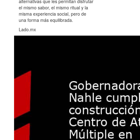
alternativas que les permitan disfrutar
el mismo sabor, el mismo ritual y la
misma experiencia social, pero de
una forma más equilibrada.
Lado.mx