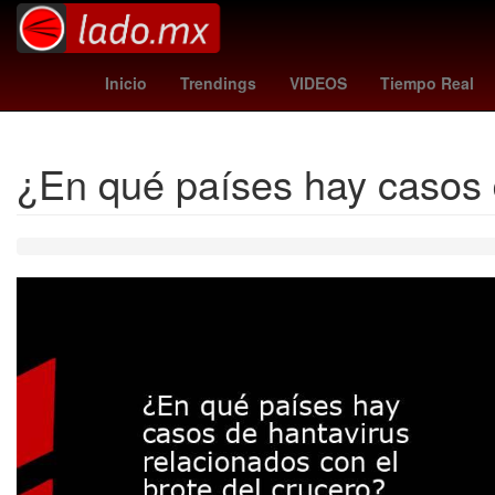
Venezolanos
Puebla de Zaragoza
Aguascali
Inicio
Trendings
VIDEOS
Tiempo Real
¿En qué países hay casos d