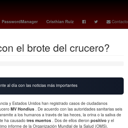
ltanes
Peculado
Producción
trevor etienne
PasswordManager
Cristhian Ruiz
Contacto
on el brote del crucero?
nte al día con las noticias más importantes
rancia y Estados Unidos han registrado casos de ciudadanos
rucero
MV Hondius
. De acuerdo con las autoridades sanitarias seis
ansmite a los humanos a través de las heces, la orina o la saliva de
ote ha causado
tres muertos
. Dos de ellos dieron
positivo
y el
timo informe de la Organización Mundial de la Salud (OMS).