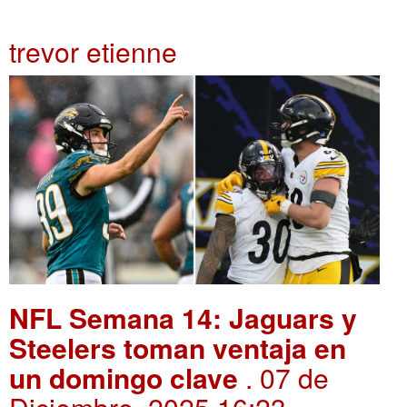
trevor etienne
NFL Semana 14: Jaguars y
Steelers toman ventaja en
un domingo clave
. 07 de