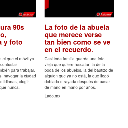
ura 90s
La foto de la abuela
o,
que merece verse
 y foto
tan bien como se ve
.
en el recuerdo
el que el móvil ya
Casi toda familia guarda una foto
 contestar
vieja que quiere rescatar: la de la
mbién para trabajar,
boda de los abuelos, la del bautizo de
s, navegar la ciudad
alguien que ya no está, la que llegó
otidianas, elegir
doblada o rayada después de pasar
 que nunca.
de mano en mano por años.
Lado.mx