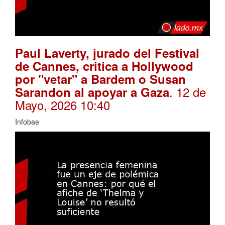
Paul Laverty, jurado del Festival
de Cannes, critica a Hollywood
por "vetar" a Bardem o Susan
. 12 de
Sarandon al apoyar a Gaza
Mayo, 2026 10:40
Infobae