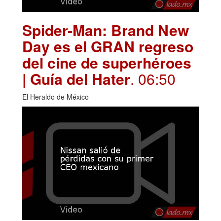
Spider-Man: Brand New
Day es el GRAN regreso
del cine de superhéroes
| Guía del Hater
. 06:50
El Heraldo de México