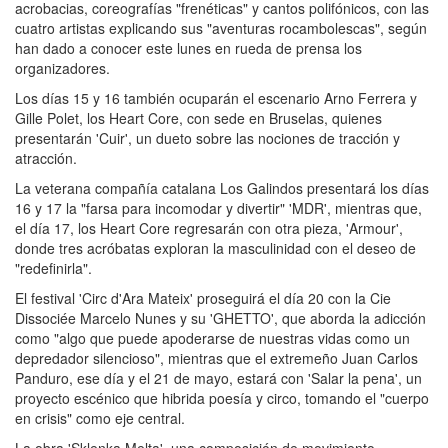
acrobacias, coreografías "frenéticas" y cantos polifónicos, con las
cuatro artistas explicando sus "aventuras rocambolescas", según
han dado a conocer este lunes en rueda de prensa los
organizadores.
Los días 15 y 16 también ocuparán el escenario Arno Ferrera y
Gille Polet, los Heart Core, con sede en Bruselas, quienes
presentarán 'Cuir', un dueto sobre las nociones de tracción y
atracción.
La veterana compañía catalana Los Galindos presentará los días
16 y 17 la "farsa para incomodar y divertir" 'MDR', mientras que,
el día 17, los Heart Core regresarán con otra pieza, 'Armour',
donde tres acróbatas exploran la masculinidad con el deseo de
"redefinirla".
El festival 'Circ d'Ara Mateix' proseguirá el día 20 con la Cie
Dissociée Marcelo Nunes y su 'GHETTO', que aborda la adicción
como "algo que puede apoderarse de nuestras vidas como un
depredador silencioso", mientras que el extremeño Juan Carlos
Panduro, ese día y el 21 de mayo, estará con 'Salar la pena', un
proyecto escénico que hibrida poesía y circo, tomando el "cuerpo
en crisis" como eje central.
La obra 'Sklenka Melta', una composición de movimiento