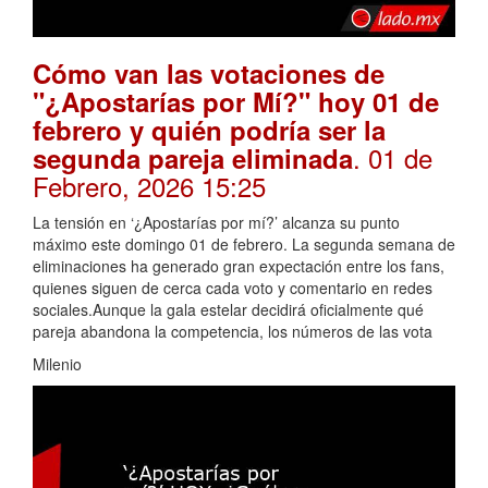
Cómo van las votaciones de
"¿Apostarías por Mí?" hoy 01 de
febrero y quién podría ser la
. 01 de
segunda pareja eliminada
Febrero, 2026 15:25
La tensión en ‘¿Apostarías por mí?’ alcanza su punto
máximo este domingo 01 de febrero. La segunda semana de
eliminaciones ha generado gran expectación entre los fans,
quienes siguen de cerca cada voto y comentario en redes
sociales.Aunque la gala estelar decidirá oficialmente qué
pareja abandona la competencia, los números de las vota
Milenio