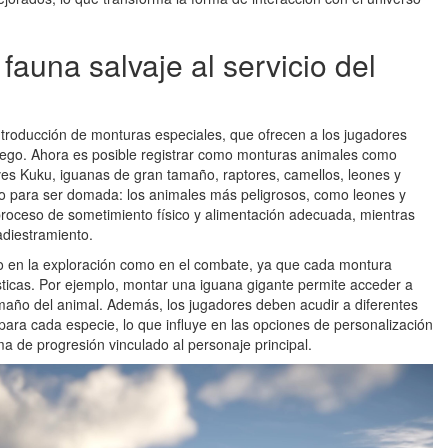
fauna salvaje al servicio del
introducción de monturas especiales, que ofrecen a los jugadores
juego. Ahora es posible registrar como monturas animales como
aves Kuku, iguanas de gran tamaño, raptores, camellos, leones y
co para ser domada: los animales más peligrosos, como leones y
roceso de sometimiento físico y alimentación adecuada, mientras
adiestramiento.
o en la exploración como en el combate, ya que cada montura
ísticas. Por ejemplo, montar una iguana gigante permite acceder a
amaño del animal. Además, los jugadores deben acudir a diferentes
para cada especie, lo que influye en las opciones de personalización
a de progresión vinculado al personaje principal.