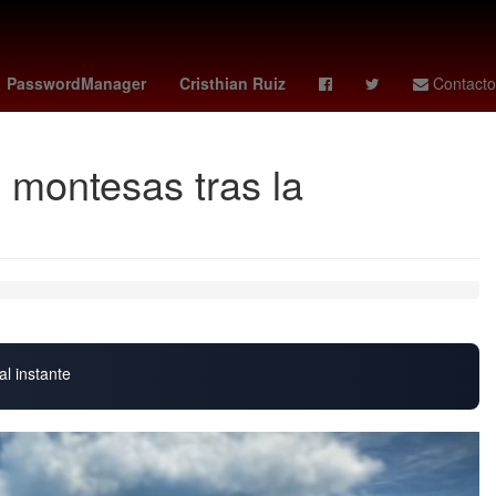
Juegos Olímpicos
Rocío Banquells
Grandes Ligas de Béisbol
PasswordManager
Cristhian Ruiz
Contacto
 montesas tras la
al instante