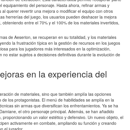
 el equipamiento del personaje. Hasta ahora, refinar armas y
 al querer revertir una mejora o modificar el equipo con otros
ntas herrerías del juego, los usuarios pueden deshacer la mejora
al, obteniendo entre el 70% y el 100% de los materiales invertidos,
mas de Aeserion, se recuperan en su totalidad, y los materiales
ndo la frustración típica en la gestión de recursos en los juegos
ciosa para los jugadores más interesados en la optimización,
 no estar sujetos a decisiones definitivas durante la evolución de
joras en la experiencia del
eración de materiales, sino que también amplía las opciones
de los protagonistas. El menú de habilidades se amplía en la
cnicas sin armas que diversifican los enfrentamientos. Ya se ha
Damiane, el otro personaje principal. Además, se han añadido
, proporcionando un valor estético y defensivo. Un nuevo objeto, el
rticipen activamente en combate, ampliando su función y creando
n el jugador.