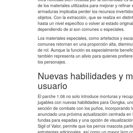
de los materiales utilizados para mejorar y refinar
armaduras implicaba perder los recursos invertidos
objetos. Con la extracción, que se realiza en disti
hasta un nivel específico o volver al estado origin
dependiendo de si son comunes o especiales.
Los materiales especiales, como artefactos y esca
comunes retornan en una proporción alta, disminuye
de rol. Aunque la función es especialmente benefi
también representa un alivio para quienes prefieren
los personajes.
Nuevas habilidades y me
usuario
El parche 1.06 no solo introduce monturas y recup
jugables con nuevas habilidades para Oongka, uno 
sección de combate con los puños, incorporando té
anunciado una próxima actualización centrada en 
fundas para espadas y una opción de visualización
Sigil of Valor, permite que los perros mascota pa
estrategias adicionales, así como un mayor lazo co