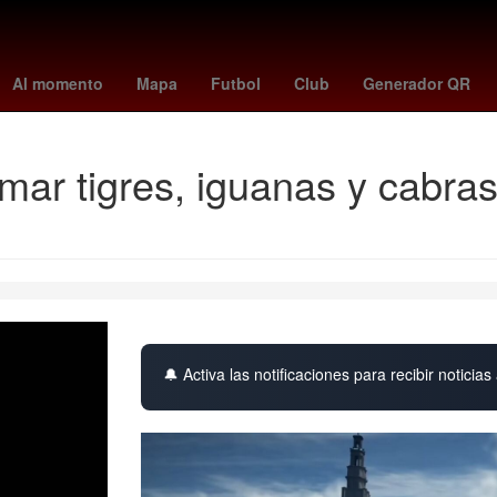
on mercury
Gobierno
puntos f1
LeBron James
Nominación
Al momento
Mapa
Futbol
Club
Generador QR
ar tigres, iguanas y cabras
🔔 Activa las notificaciones para recibir noticias 