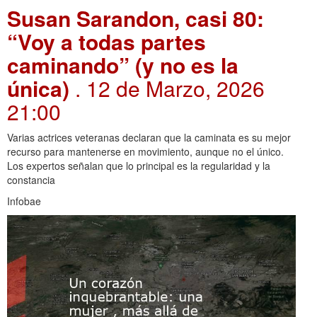
Susan Sarandon, casi 80:
“Voy a todas partes
caminando” (y no es la
única)
. 12 de Marzo, 2026
21:00
Varias actrices veteranas declaran que la caminata es su mejor
recurso para mantenerse en movimiento, aunque no el único.
Los expertos señalan que lo principal es la regularidad y la
constancia
Infobae