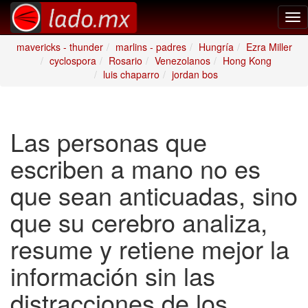
Tog
nav
mavericks - thunder
marlins - padres
Hungría
Ezra Miller
cyclospora
Rosario
Venezolanos
Hong Kong
luis chaparro
jordan bos
Las personas que
escriben a mano no es
que sean anticuadas, sino
que su cerebro analiza,
resume y retiene mejor la
información sin las
distracciones de los