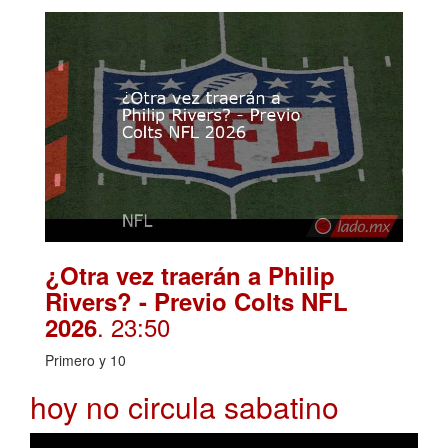
¿Otra vez traerán a Philip
Rivers? - Previo Colts NFL
. 23:50
2026
Primero y 10
hoy no circula sabatino