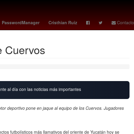
y
curry
Deadpool
botafogo vs
26 de julio
PasswordManager
Cristhian Ruiz
Contacto
e Cuervos
nte al día con las noticias más importantes
otor deportivo pone en jaque al equipo de los Cuervos. Jugadores
s futbolísticos más llamativos del oriente de Yucatán hoy se