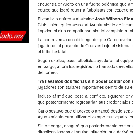
encuentra envuelto en una fuerte polémica que 
equipo que logró reunir a futbolistas con experienc
El conflicto enfrenta al alcalde
José Wilberto Flot
Club Unión, quien acusa al Ayuntamiento de incum
impiden al club competir con plantel completo rumb
La controversia escaló luego de que Cano revelara 
jugadores al proyecto de Cuervos bajo el sistema 
el fútbol estatal.
Según explicó, esos futbolistas ayudaron al equip
embargo, ahora los registros no han sido devueltos
del torneo.
“
Ya llevamos dos fechas sin poder contar con 
jugadores son titulares importantes dentro de su 
Incluso afirmó que, pese al conflicto, siguieron e
que posteriormente regresarían sus credenciales d
Cano sostuvo que el proyecto arrancó desde septi
Ayuntamiento para utilizar el campo municipal y fort
Sin embargo, aseguró que posteriormente comenza
directivos ligados al equipo, situación que derivó en