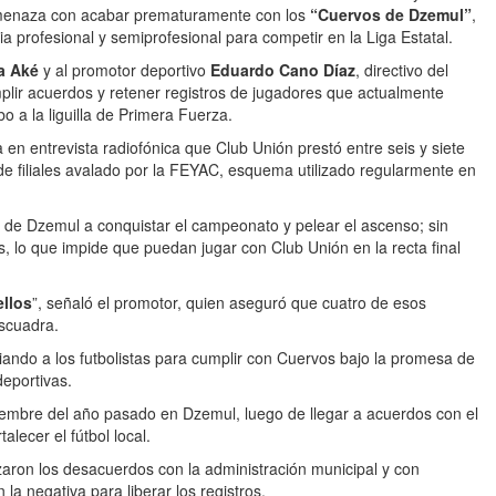
amenaza con acabar prematuramente con los
“Cuervos de Dzemul”
,
ia profesional y semiprofesional para competir en la Liga Estatal.
a Aké
y al promotor deportivo
Eduardo Cano Díaz
, directivo del
plir acuerdos y retener registros de jugadores que actualmente
o a la liguilla de Primera Fuerza.
en entrevista radiofónica que Club Unión prestó entre seis y siete
de filiales avalado por la FEYAC, esquema utilizado regularmente en
o de Dzemul a conquistar el campeonato y pelear el ascenso; sin
, lo que impide que puedan jugar con Club Unión en la recta final
ellos
”, señaló el promotor, quien aseguró que cuatro de esos
escuadra.
nviando a los futbolistas para cumplir con Cuervos bajo la promesa de
eportivas.
embre del año pasado en Dzemul, luego de llegar a acuerdos con el
alecer el fútbol local.
ron los desacuerdos con la administración municipal y con
 la negativa para liberar los registros.