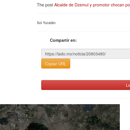
The post
Alcalde de Dzemul y promotor chocan po
Sol Yucatán
Compartir en:
Copiar URL
Le