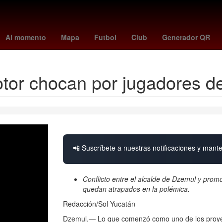
uston Rockets
Dallas Cowboys
minnesota - juárez
Stephen Curr
Al momento
Mapa
Futbol
Club
Generador QR
tor chocan por jugadores d
📲 Suscríbete a nuestras notificaciones y mante
Conflicto entre el alcalde de Dzemul y prom
quedan atrapados en la polémica.
Redacción/Sol Yucatán
Dzemul.— Lo que comenzó como uno de los proyecto