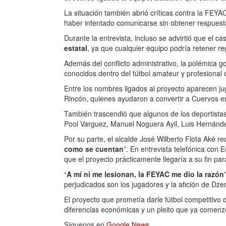
La situación también abrió críticas contra la FEY
haber intentado comunicarse sin obtener respuesta
Durante la entrevista, incluso se advirtió que el c
estatal
, ya que cualquier equipo podría retener re
Además del conflicto administrativo, la polémica go
conocidos dentro del fútbol amateur y profesional d
Entre los nombres ligados al proyecto aparecen j
Rincón, quienes ayudaron a convertir a Cuervos e
También trascendió que algunos de los deportista
Pool Varguez, Manuel Noguera Ayil, Luis Hernánd
Por su parte, el alcalde José Wilberto Flota Aké r
como se cuentan
”. En entrevista telefónica con
que el proyecto prácticamente llegaría a su fin par
“
A mí ni me lesionan, la FEYAC me dio la razón
perjudicados son los jugadores y la afición de Dze
El proyecto que prometía darle fútbol competitivo 
diferencias económicas y un pleito que ya comenz
Síguenos en
Google News