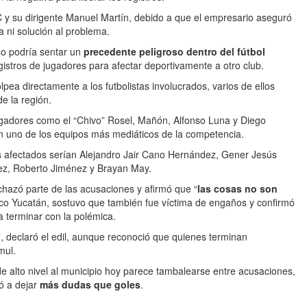
AC y su dirigente Manuel Martín, debido a que el empresario aseguró
 ni solución al problema.
aso podría sentar un
precedente peligroso dentro del fútbol
gistros de jugadores para afectar deportivamente a otro club.
lpea directamente a los futbolistas involucrados, varios de ellos
e la región.
ugadores como el “Chivo” Rosel, Mañón, Alfonso Luna y Diego
n uno de los equipos más mediáticos de la competencia.
s afectados serían Alejandro Jair Cano Hernández, Gener Jesús
ez, Roberto Jiménez y Brayan May.
echazó parte de las acusaciones y afirmó que “
las cosas no son
 Eco Yucatán, sostuvo que también fue víctima de engaños y confirmó
a terminar con la polémica.
”, declaró el edil, aunque reconoció que quienes terminan
mul.
de alto nivel al municipio hoy parece tambalearse entre acusaciones,
ó a dejar
más dudas que goles
.