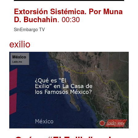
Extorsión Sistémica. Por Muna
. 00:30
D. Buchahin
SinEmbargo TV
exilio