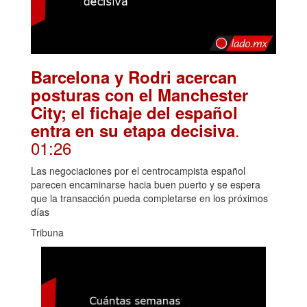
Barcelona y Rodri acercan
posturas con el Manchester
City; el fichaje del español
.
entra en su etapa decisiva
01:26
Las negociaciones por el centrocampista español
parecen encaminarse hacia buen puerto y se espera
que la transacción pueda completarse en los próximos
días
Tribuna