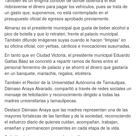
También es un enigma conocer de dónde obtendrá el edil
riobravense el dinero para pagar los vehículos, pues se trata de
un gasto que, suponemos, no está contemplado en el
presupuesto oficial de egresos aprobado previamente.
Almaraz es el presidente municipal que gusta de beber alcohol a
pico de botella y que lo retraten, frente al palacio municipal.
También difunde imágenes suyas cuando le hacen “limpias” en
su oficina oficial, con yerbas, cánticos e invocaciones susurradas.
En tanto que en Ciudad Victoria, el presidente municipal Eduardo
Gattas Báez se concretó a repartir ramos de flores entre el
personal femenino de palacio y se ahorró el dinero que gastaría
en un banquete, mariachis, regalos, etcétera.
También el Rector de la Universidad Autónoma de Tamaulipas,
Dámaso Anaya Alvarado, compartió a través de redes sociales un
mensaje de felicitación y reconocimiento dirigido a todas las
madres universitarias y tamaulipecas.
Destacó Dámaso Anaya que las madres representan una de las
mayores fortalezas de las familias y de la sociedad, reconociendo
el esfuerzo diario de quienes cuidan, acompañan, trabajan,
enseñan y permanecen presentes en cada etapa de la vida.