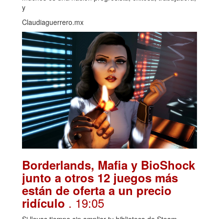
y
Claudiaguerrero.mx
Borderlands, Mafia y BioShock
junto a otros 12 juegos más
están de oferta a un precio
. 19:05
ridículo
Si llevas tiempo sin ampliar tu biblioteca de Steam,