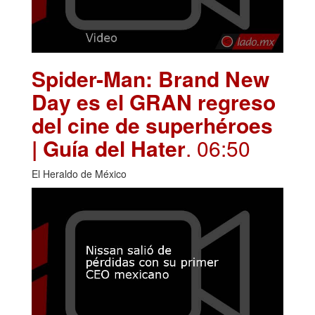
Spider-Man: Brand New
Day es el GRAN regreso
del cine de superhéroes
| Guía del Hater
. 06:50
El Heraldo de México