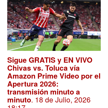
Sigue GRATIS y EN VIVO
Chivas vs. Toluca vía
Amazon Prime Video por el
Apertura 2026:
transmisión minuto a
minuto
. 18 de Julio, 2026
18:17