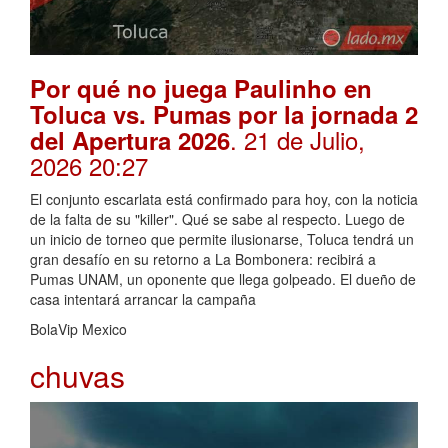
Por qué no juega Paulinho en
Toluca vs. Pumas por la jornada 2
. 21 de Julio,
del Apertura 2026
2026 20:27
El conjunto escarlata está confirmado para hoy, con la noticia
de la falta de su "killer". Qué se sabe al respecto. Luego de
un inicio de torneo que permite ilusionarse, Toluca tendrá un
gran desafío en su retorno a La Bombonera: recibirá a
Pumas UNAM, un oponente que llega golpeado. El dueño de
casa intentará arrancar la campaña
BolaVip Mexico
chuvas