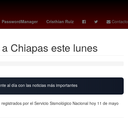
 monzon
club atlético morelia
España
HBO
PasswordManager
Cristhian Ruiz
Contacto
 a Chiapas este lunes
nte al día con las noticias más importantes
s registrados por el Servicio Sismológico Nacional hoy 11 de mayo