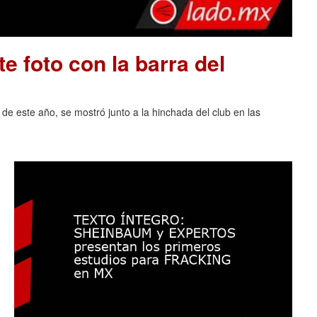
e foto con la barra del
 de este año, se mostró junto a la hinchada del club en las