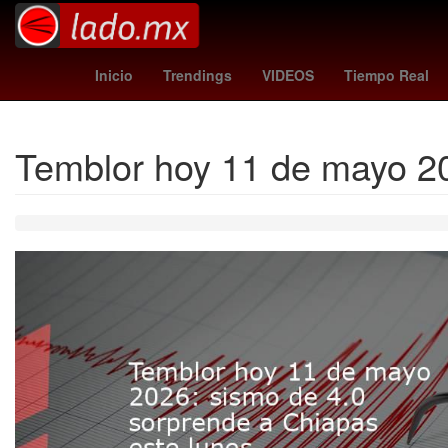
andré jardine
tabla general liga mx 2026
a
Inicio
Trendings
VIDEOS
Tiempo Real
Temblor hoy 11 de mayo 20