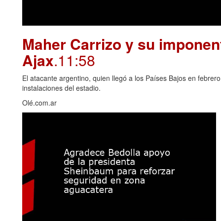
Maher Carrizo y su imponent
Ajax
.11:58
El atacante argentino, quien llegó a los Países Bajos en febrero
instalaciones del estadio.
Olé.com.ar