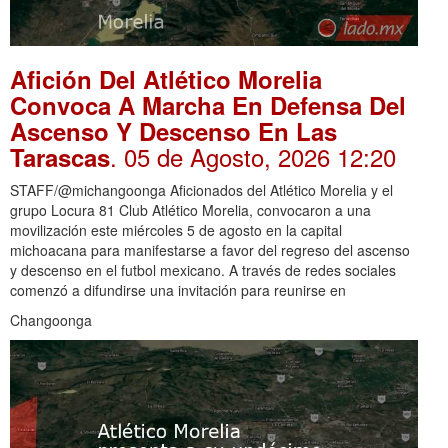
Afición Del Atlético Morelia
Convoca A Marcha En Defensa Del
Ascenso Y Descenso En Las
. 05 de Agosto, 2026 12:20
Tarascas
STAFF/@michangoonga Aficionados del Atlético Morelia y el
grupo Locura 81 Club Atlético Morelia, convocaron a una
movilización este miércoles 5 de agosto en la capital
michoacana para manifestarse a favor del regreso del ascenso
y descenso en el futbol mexicano. A través de redes sociales
comenzó a difundirse una invitación para reunirse en
Changoonga