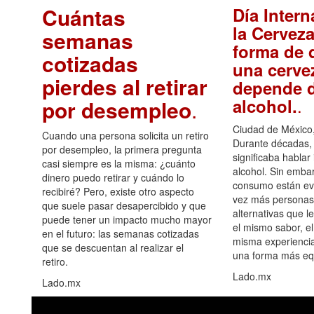
Cuántas
Día Intern
la Cerveza
semanas
forma de d
cotizadas
una cerve
pierdes al retirar
depende d
.
alcohol.
por desempleo
.
Ciudad de México,
Cuando una persona solicita un retiro
Durante décadas, 
por desempleo, la primera pregunta
significaba hablar
casi siempre es la misma: ¿cuánto
alcohol. Sin embar
dinero puedo retirar y cuándo lo
consumo están ev
recibiré? Pero, existe otro aspecto
vez más personas
que suele pasar desapercibido y que
alternativas que l
puede tener un impacto mucho mayor
el mismo sabor, el
en el futuro: las semanas cotizadas
misma experiencia
que se descuentan al realizar el
una forma más equ
retiro.
Lado.mx
Lado.mx