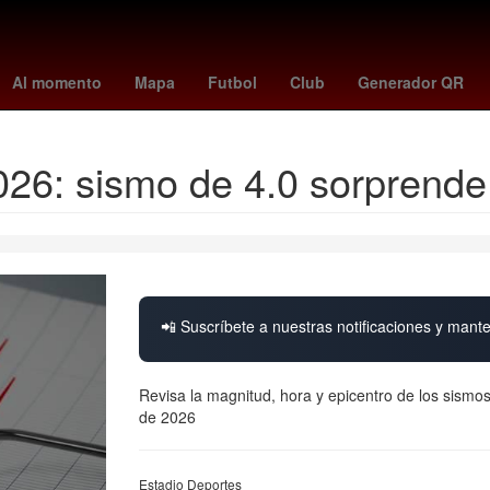
rsenal vs
Rosario
alerta por precipitaciones
peppa pig
florian
Al momento
Mapa
Futbol
Club
Generador QR
26: sismo de 4.0 sorprende
📲 Suscríbete a nuestras notificaciones y mante
Revisa la magnitud, hora y epicentro de los sismo
de 2026
Estadio Deportes