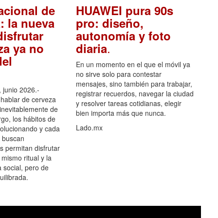
acional de
HUAWEI pura 90s
: la nueva
pro: diseño,
isfrutar
autonomía y foto
.
za ya no
diaria
el
En un momento en el que el móvil ya
no sirve solo para contestar
mensajes, sino también para trabajar,
 junio 2026.-
registrar recuerdos, navegar la ciudad
hablar de cerveza
y resolver tareas cotidianas, elegir
 inevitablemente de
bien importa más que nunca.
go, los hábitos de
Lado.mx
olucionando y cada
 buscan
es permitan disfrutar
 mismo ritual y la
 social, pero de
ilibrada.