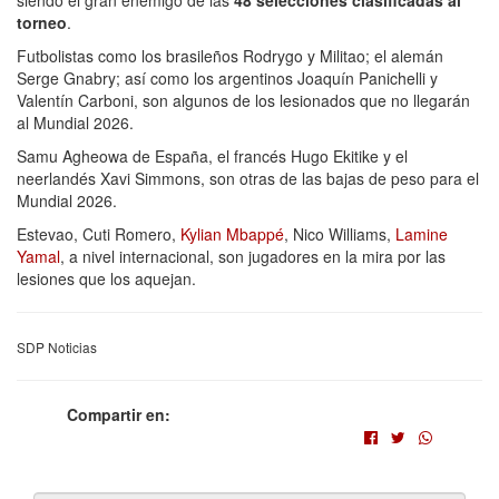
siendo el gran enemigo de las
48 selecciones clasificadas al
torneo
.
Futbolistas como los brasileños Rodrygo y Militao; el alemán
Serge Gnabry; así como los argentinos Joaquín Panichelli y
Valentín Carboni, son algunos de los lesionados que no llegarán
al Mundial 2026.
Samu Agheowa de España, el francés Hugo Ekitike y el
neerlandés Xavi Simmons, son otras de las bajas de peso para el
Mundial 2026.
Estevao, Cuti Romero,
Kylian Mbappé
, Nico Williams,
Lamine
Yamal
, a nivel internacional, son jugadores en la mira por las
lesiones que los aquejan.
SDP Noticias
Compartir en: