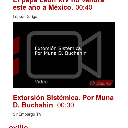
. 00:40
este año a México
López-Dóriga
Extorsión Sistémica. Por Muna
. 00:30
D. Buchahin
SinEmbargo TV
exilio