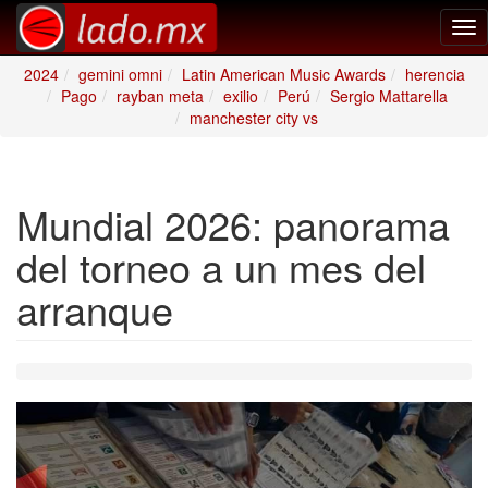
Tog
nav
2024
gemini omni
Latin American Music Awards
herencia
Pago
rayban meta
exilio
Perú
Sergio Mattarella
manchester city vs
Mundial 2026: panorama
del torneo a un mes del
arranque