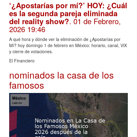
‘¿Apostarías por mí?’ HOY: ¿Cuál
es la segunda pareja eliminada
. 01 de Febrero,
del reality show?
2026 19:46
A qué hora y dónde ver la eliminación de ¿Apostarías por
Mí? hoy domingo 1 de febrero en México: horario, canal, ViX
y cierre de votaciones.
El Financiero
nominados la casa de los
famosos