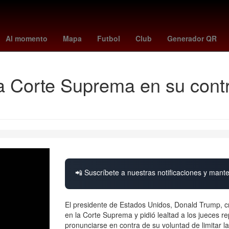
ia
Argentina
Harry Styles
Yoko Taro
el universal mexico
siet
Al momento
Mapa
Futbol
Club
Generador QR
 la Corte Suprema en su contr
📲 Suscríbete a nuestras notificaciones y mante
El presidente de Estados Unidos, Donald Trump, cri
en la Corte Suprema y pidió lealtad a los jueces re
pronunciarse en contra de su voluntad de limitar l