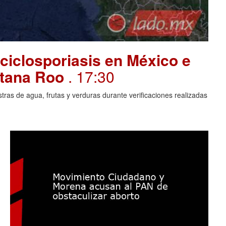
ciclosporiasis en México e
intana Roo
. 17:30
ras de agua, frutas y verduras durante verificaciones realizadas