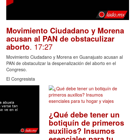
Movimiento Ciudadano y Morena
acusan al PAN de obstaculizar
. 17:27
aborto
Movimiento Ciudadano y Morena en Guanajuato acusan al
PAN de obstaculizar la despenalización del aborto en el
Congreso.
El Congresista
¿Qué debe tener un
botiquín de primeros
auxilios? Insumos
esenciales para tu