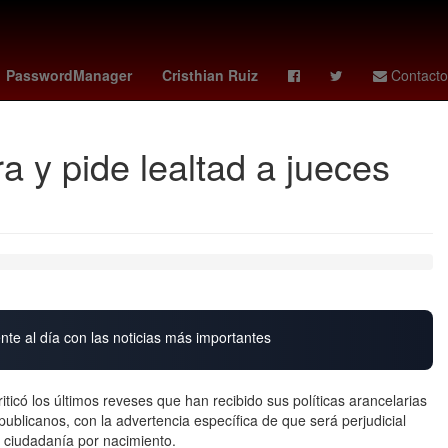
e reinos
Eclipse
Letizia Ortiz
flightradar24
PasswordManager
Cristhian Ruiz
Contacto
a y pide lealtad a jueces
nte al día con las noticias más importantes
ticó los últimos reveses que han recibido sus políticas arancelarias
publicanos, con la advertencia específica de que será perjudicial
a ciudadanía por nacimiento.