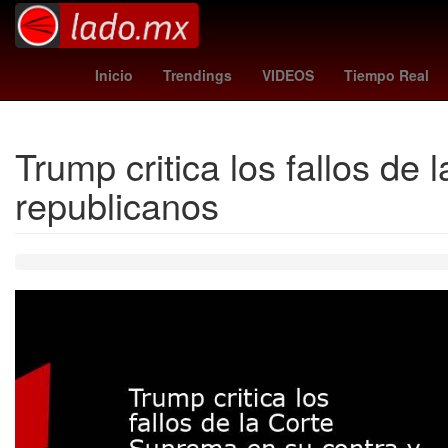
casas infonavit o viviendas recuperadas
loter
Inicio
Trendings
VIDEOS
Tiempo Real
Trump critica los fallos de
republicanos