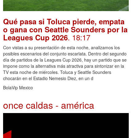
Qué pasa si Toluca pierde, empata
o gana con Seattle Sounders por la
. 18:17
Leagues Cup 2026
Con vistas a su presentación de esta noche, analizamos los
posibles escenarios del conjunto escarlata. Dentro del segundo
día de partidos de la Leagues Cup 2026, hay un partido que se
impone como la alternativa más atractiva para sintonizar en la
TV esta noche de miércoles. Toluca y Seattle Sounders
chocarán en el Estadio Nemesio Diez, en un d
BolaVip Mexico
once caldas - américa