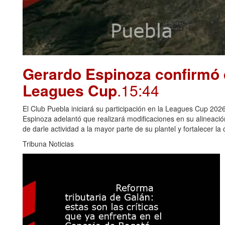
Gerardo Espinoza confirmó 
Leagues Cup
.15:44
El Club Puebla iniciará su participación en la Leagues Cup 2026
Espinoza adelantó que realizará modificaciones en su alineació
de darle actividad a la mayor parte de su plantel y fortalecer la
Tribuna Noticias