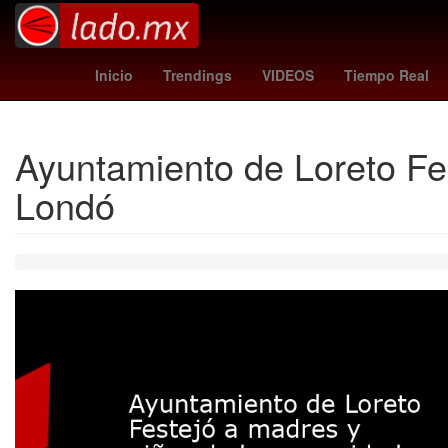
Danna Paola
lafc - guadalajara
Ag
Inicio
Trendings
VIDEOS
Tiempo Real
Ayuntamiento de Loreto Fe
Londó