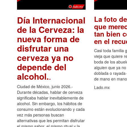
Día Internacional
La foto de
que merec
de la Cerveza: la
tan bien 
nueva forma de
en el rec
disfrutar una
Casi toda familia 
cerveza ya no
vieja que quiere re
boda de los abuelo
depende del
alguien que ya no 
alcohol.
.
doblada o rayada
de mano en mano 
Ciudad de México, junio 2026.-
Lado.mx
Durante décadas, hablar de cerveza
significaba hablar inevitablemente de
alcohol. Sin embargo, los hábitos de
consumo están evolucionando y cada
vez más personas buscan
alternativas que les permitan disfrutar
el mismo sabor, el mismo ritual y la