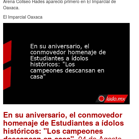
Arena Coliseo Hades apareció primero en El Imparcial de
Oaxaca.
El Imparcial Oaxaca
En su aniversario, el conmovedor
homenaje de Estudiantes a ídolos
históricos: "Los campeones
. 04 de Agosto,
descansan en casa"