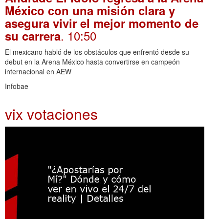
México con una misión clara y
asegura vivir el mejor momento de
. 10:50
su carrera
El mexicano habló de los obstáculos que enfrentó desde su
debut en la Arena México hasta convertirse en campeón
internacional en AEW
Infobae
vix votaciones