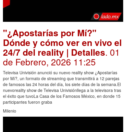
"¿Apostarías por Mí?"
Dónde y cómo ver en vivo el
24/7 del reality | Detalles
. 01
de Febrero, 2026 11:25
Televisa Univisión anunció su nuevo reality show ¿Apostarías
por Mí?, un formato de streaming que transmitirá a 12 parejas
de famosos las 24 horas del día, los siete días de la semana.El
nuevoreality show de Televisa Univisiónllega a la televisora tras
el éxito que tuvoLa Casa de los Famosos México, en donde 15
participantes fueron graba
Milenio