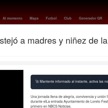
ave
Juegos Panamericanos
volcan purace
26 de marzo
Agres
Al momento
Mapa
Futbol
Club
Generador QR
stejó a madres y niñez de 
🚀 Mantente informado al instante, activa las n
Una jornada llena de alegría, convivencia y unión
durante elLa entrada Ayuntamiento de Loreto Fes
primero en NBCS Noticias.