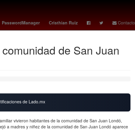
ión
Pago
Senador
vix votaciones
PasswordManager
Cristhian Ruiz
Contacto
la comunidad de San Juan
otificaciones de Lado.mx
 familiar vivieron habitantes de la comunidad de San Juan Londó,
tejó a madres y niñez de la comunidad de San Juan Londó aparece