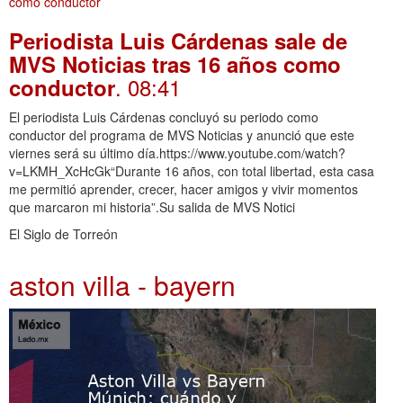
Periodista Luis Cárdenas sale de
MVS Noticias tras 16 años como
. 08:41
conductor
El periodista Luis Cárdenas concluyó su periodo como
conductor del programa de MVS Noticias y anunció que este
viernes será su último día.https://www.youtube.com/watch?
v=LKMH_XcHcGk“Durante 16 años, con total libertad, esta casa
me permitió aprender, crecer, hacer amigos y vivir momentos
que marcaron mi historia”.Su salida de MVS Notici
El Siglo de Torreón
aston villa - bayern