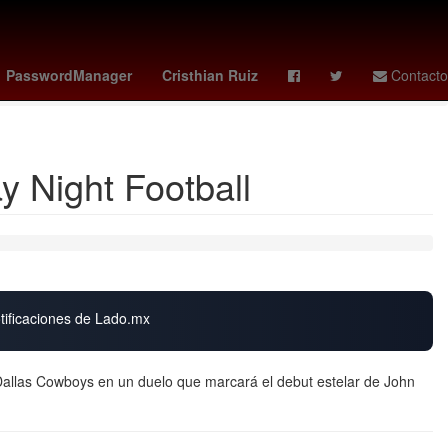
ndo Jacobo Molina
Alejandro Moreno Cárdenas
PasswordManager
Cristhian Ruiz
Contacto
Davy Klaassen
 Night Football
otificaciones de Lado.mx
Dallas Cowboys en un duelo que marcará el debut estelar de John