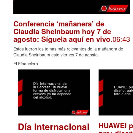
Conferencia ‘mañanera’ de
Claudia Sheinbaum hoy 7 de
.06:43
agosto: Síguela aquí en vivo
Estos fueron los temas más relevantes de la mañanera de
Claudia Sheinbaum este viernes 7 de agosto.
El Financiero
Día Internacional
HUAWEI p