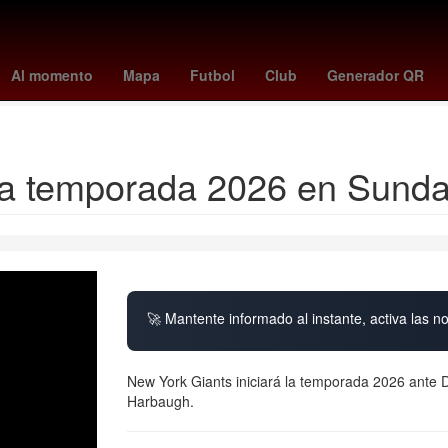
lajara Miguel Hidalgo y Costilla
Raúl Alpizar
Pedro Sicard
Edmu
Al momento
Mapa
Futbol
Club
Generador QR
 Global por un aborto legal y seguro
Juan Toscano
Google Earth
la temporada 2026 en Sunday
🚀 Mantente informado al instante, activa las n
New York Giants iniciará la temporada 2026 ante 
Harbaugh.