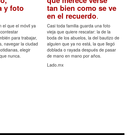
o,
que merece verse
 y foto
tan bien como se ve
.
en el recuerdo
el que el móvil ya
Casi toda familia guarda una foto
 contestar
vieja que quiere rescatar: la de la
mbién para trabajar,
boda de los abuelos, la del bautizo de
s, navegar la ciudad
alguien que ya no está, la que llegó
otidianas, elegir
doblada o rayada después de pasar
 que nunca.
de mano en mano por años.
Lado.mx