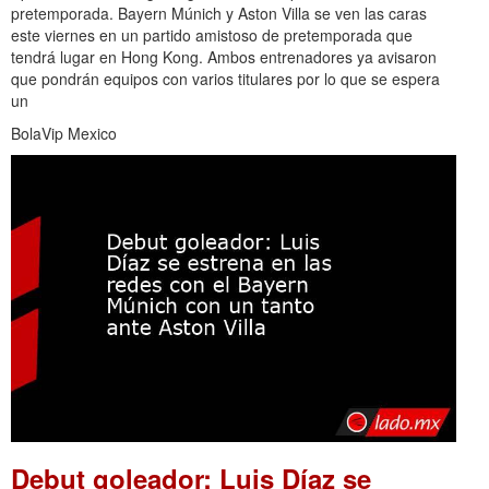
pretemporada. Bayern Múnich y Aston Villa se ven las caras
este viernes en un partido amistoso de pretemporada que
tendrá lugar en Hong Kong. Ambos entrenadores ya avisaron
que pondrán equipos con varios titulares por lo que se espera
un
BolaVip Mexico
Debut goleador: Luis Díaz se