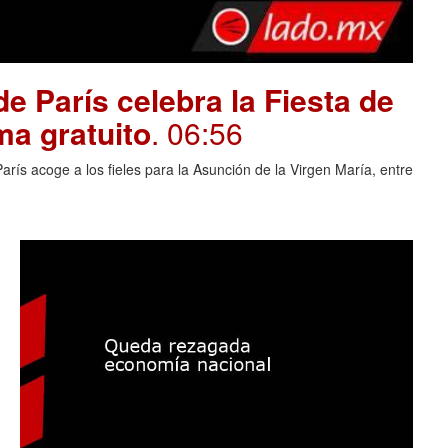
e París celebra la Fiesta de
ma gratuito
. 06:56
rís acoge a los fieles para la Asunción de la Virgen María, entre