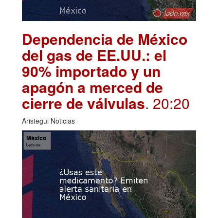
Dependencia de México
del gas de EE.UU.: el
90% importado y un
apagón a merced de
cierre de válvulas
. 20:20
Aristegui Noticias