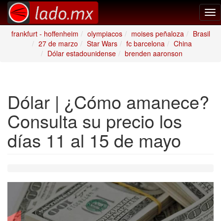
Tog
nav
frankfurt - hoffenheim
olympiacos
moises peñaloza
Brasil
27 de marzo
Star Wars
fc barcelona
China
Dólar estadounidense
brenden aaronson
Dólar | ¿Cómo amanece?
Consulta su precio los
días 11 al 15 de mayo