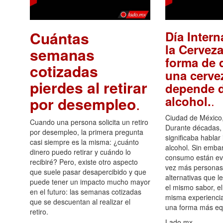
Cuántas
Día Intern
la Cerveza
semanas
forma de d
cotizadas
una cerve
pierdes al retirar
depende d
.
alcohol.
por desempleo
.
Ciudad de México,
Cuando una persona solicita un retiro
Durante décadas, 
por desempleo, la primera pregunta
significaba hablar
casi siempre es la misma: ¿cuánto
alcohol. Sin embar
dinero puedo retirar y cuándo lo
consumo están ev
recibiré? Pero, existe otro aspecto
vez más personas
que suele pasar desapercibido y que
alternativas que l
puede tener un impacto mucho mayor
el mismo sabor, el
en el futuro: las semanas cotizadas
misma experiencia
que se descuentan al realizar el
una forma más equ
retiro.
Lado.mx