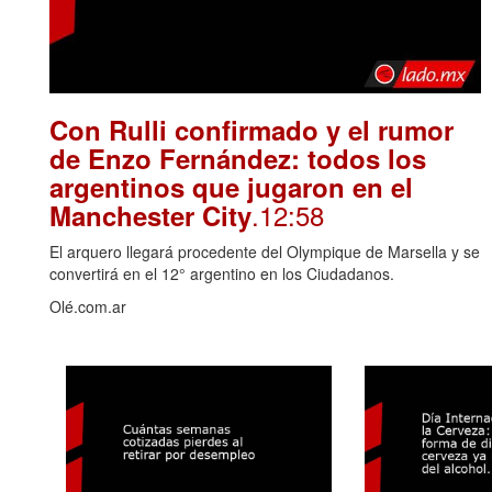
Con Rulli confirmado y el rumor
de Enzo Fernández: todos los
argentinos que jugaron en el
.12:58
Manchester City
El arquero llegará procedente del Olympique de Marsella y se
convertirá en el 12° argentino en los Ciudadanos.
Olé.com.ar