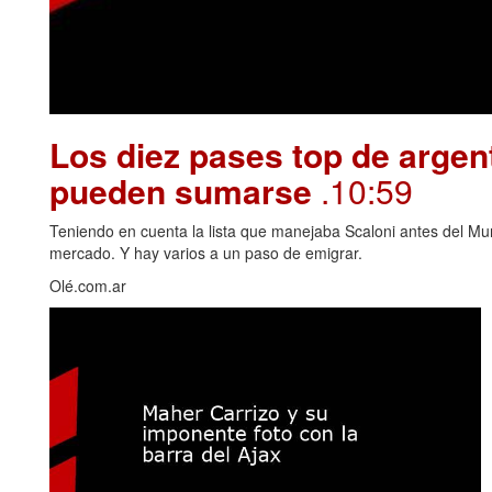
Los diez pases top de argen
pueden sumarse
.10:59
Teniendo en cuenta la lista que manejaba Scaloni antes del Mu
mercado. Y hay varios a un paso de emigrar.
Olé.com.ar