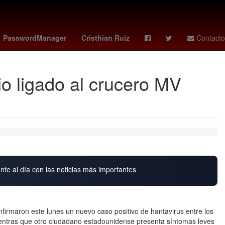
cuando juega colombia
deportivo cali - pasto
PasswordManager
Cristhian Ruiz
Contacto
io ligado al crucero MV
nte al día con las noticias más importantes
nfirmaron este lunes un nuevo caso positivo de hantavirus entre los
entras que otro ciudadano estadounidense presenta síntomas leves