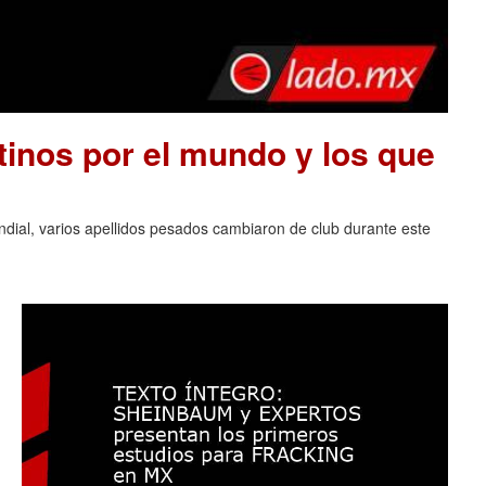
tinos por el mundo y los que
ndial, varios apellidos pesados cambiaron de club durante este