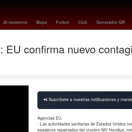
Empresa
26 de marzo
Incendio
magic - bucks
Penélope Cruz
Al momento
Mapa
Futbol
Club
Generador QR
s: EU confirma nuevo contag
📲 Suscríbete a nuestras notificaciones y mante
Agencias EU.
- Las autoridades sanitarias de Estados Unidos co
pasajeros repatriados del crucero MV Hondius, mi