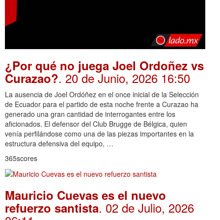
¿Por qué no juega Joel Ordoñez vs
. 20 de Junio, 2026 16:50
Curazao?
La ausencia de Joel Ordóñez en el once inicial de la Selección
de Ecuador para el partido de esta noche frente a Curazao ha
generado una gran cantidad de interrogantes entre los
aficionados. El defensor del Club Brugge de Bélgica, quien
venía perfilándose como una de las piezas importantes en la
estructura defensiva del equipo, …
365scores
Mauricio Cuevas es el nuevo
. 02 de Julio, 2026
refuerzo santista