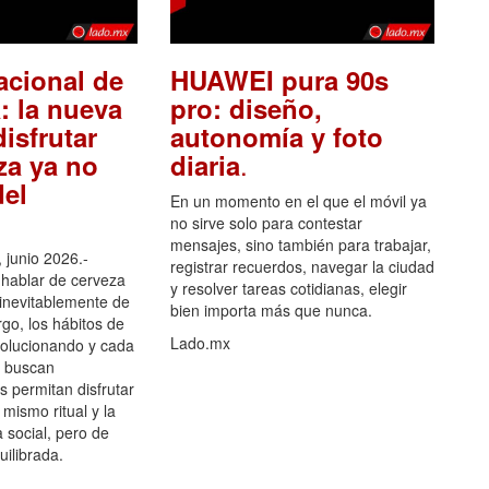
acional de
HUAWEI pura 90s
: la nueva
pro: diseño,
isfrutar
autonomía y foto
.
za ya no
diaria
el
En un momento en el que el móvil ya
no sirve solo para contestar
mensajes, sino también para trabajar,
 junio 2026.-
registrar recuerdos, navegar la ciudad
hablar de cerveza
y resolver tareas cotidianas, elegir
 inevitablemente de
bien importa más que nunca.
go, los hábitos de
Lado.mx
olucionando y cada
 buscan
es permitan disfrutar
 mismo ritual y la
 social, pero de
ilibrada.