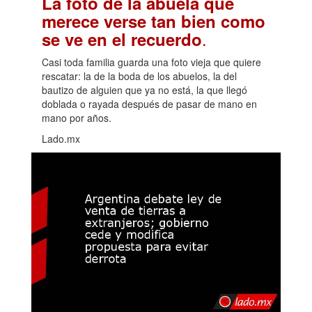
La foto de la abuela que
merece verse tan bien como
.
se ve en el recuerdo
Casi toda familia guarda una foto vieja que quiere
rescatar: la de la boda de los abuelos, la del
bautizo de alguien que ya no está, la que llegó
doblada o rayada después de pasar de mano en
mano por años.
Lado.mx