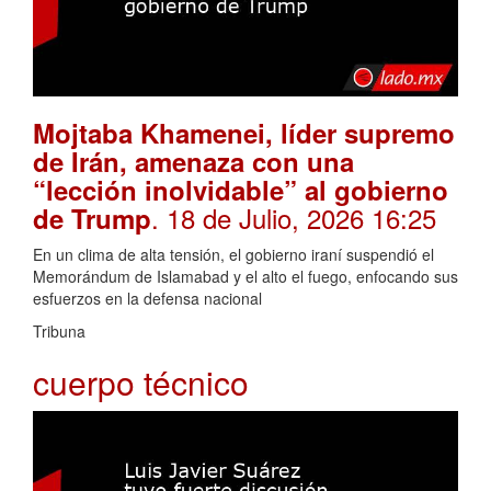
Mojtaba Khamenei, líder supremo
de Irán, amenaza con una
“lección inolvidable” al gobierno
. 18 de Julio, 2026 16:25
de Trump
En un clima de alta tensión, el gobierno iraní suspendió el
Memorándum de Islamabad y el alto el fuego, enfocando sus
esfuerzos en la defensa nacional
Tribuna
cuerpo técnico