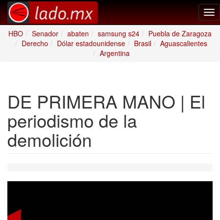
Tog
nav
HBO
Senador
abaten
samsung s24
Puebla de Zaragoza
Derecho
Dólar estadounidense
Brasil
Aguascalientes
Argentina
DE PRIMERA MANO | El
periodismo de la
demolición