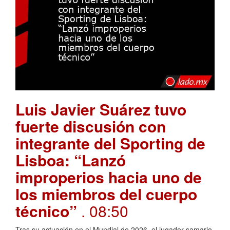
Luis Javier Suárez tuvo
fuerte discusión con
integrante del Sporting de
Lisboa: “Lanzó
improperios hacia uno de
los miembros del cuerpo
técnico”
. 08:50
Tras su actuación en el Mundial de 2026, el jugador samario