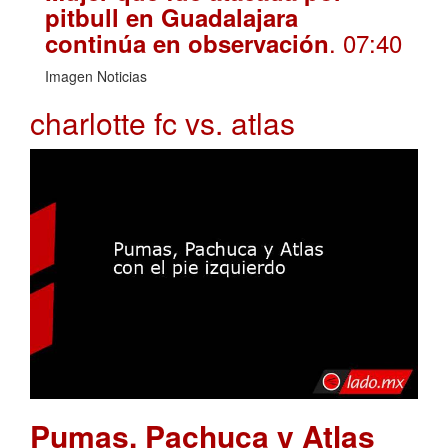
pitbull en Guadalajara
. 07:40
continúa en observación
Imagen Noticias
charlotte fc vs. atlas
Pumas, Pachuca y Atlas