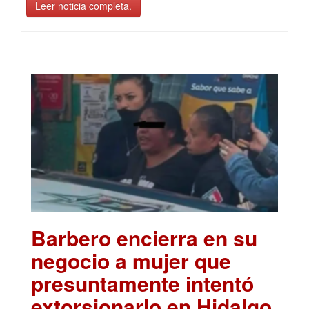
Leer noticia completa.
Barbero encierra en su
negocio a mujer que
presuntamente intentó
extorsionarlo en Hidalgo
.