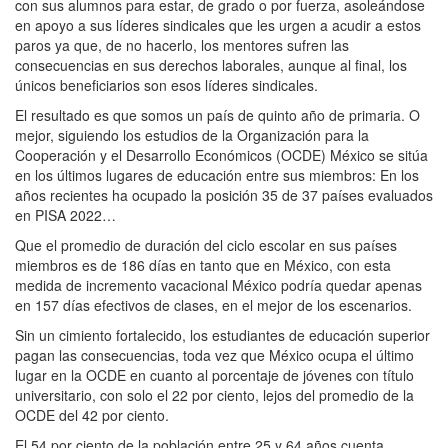
con sus alumnos para estar, de grado o por fuerza, asoleándose
en apoyo a sus líderes sindicales que les urgen a acudir a estos
paros ya que, de no hacerlo, los mentores sufren las
consecuencias en sus derechos laborales, aunque al final, los
únicos beneficiarios son esos líderes sindicales.
El resultado es que somos un país de quinto año de primaria. O
mejor, siguiendo los estudios de la Organización para la
Cooperación y el Desarrollo Económicos (OCDE) México se sitúa
en los últimos lugares de educación entre sus miembros: En los
años recientes ha ocupado la posición 35 de 37 países evaluados
en PISA 2022…
Que el promedio de duración del ciclo escolar en sus países
miembros es de 186 días en tanto que en México, con esta
medida de incremento vacacional México podría quedar apenas
en 157 días efectivos de clases, en el mejor de los escenarios.
Sin un cimiento fortalecido, los estudiantes de educación superior
pagan las consecuencias, toda vez que México ocupa el último
lugar en la OCDE en cuanto al porcentaje de jóvenes con título
universitario, con solo el 22 por ciento, lejos del promedio de la
OCDE del 42 por ciento.
El 54 por ciento de la población entre 25 y 64 años cuenta