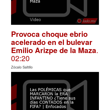
Provoca choque ebrio
acelerado en el bulevar
Emilio Arizpe de la Maza
.
02:20
Zócalo Saltillo