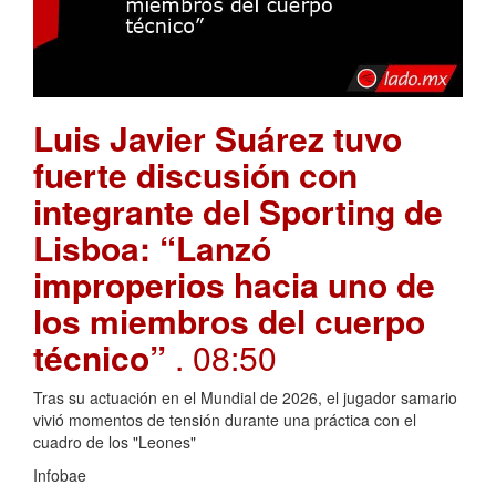
Luis Javier Suárez tuvo
fuerte discusión con
integrante del Sporting de
Lisboa: “Lanzó
improperios hacia uno de
los miembros del cuerpo
técnico”
. 08:50
Tras su actuación en el Mundial de 2026, el jugador samario
vivió momentos de tensión durante una práctica con el
cuadro de los "Leones"
Infobae