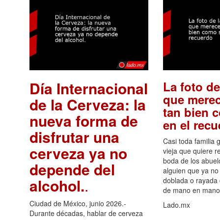
Día Internacional
La foto de
que merec
de la Cerveza: la
tan bien 
nueva forma de
en el rec
disfrutar una
Casi toda familia 
cerveza ya no
vieja que quiere re
boda de los abuelo
depende del
alguien que ya no 
alcohol.
.
doblada o rayada
de mano en mano 
Ciudad de México, junio 2026.-
Lado.mx
Durante décadas, hablar de cerveza