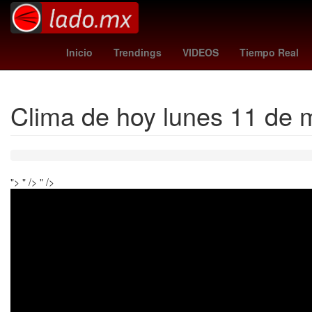
Denuncia
Argentina
hora
Cam
Inicio
Trendings
VIDEOS
Tiempo Real
Clima de hoy lunes 11 de 
">
" />
" />