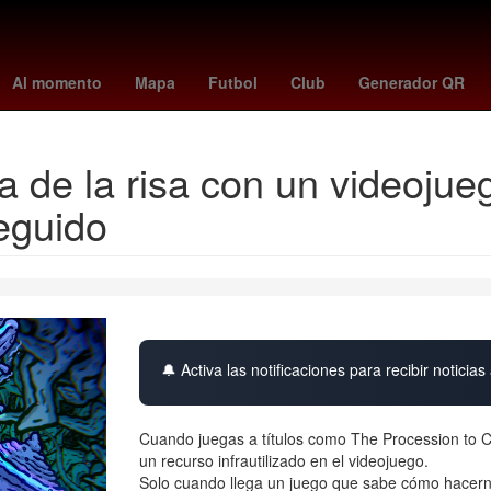
o
Nominación
LeBron James
Juegos Olímpicos
Grandes Ligas
Al momento
Mapa
Futbol
Club
Generador QR
 de la risa con un videojue
seguido
🔔 Activa las notificaciones para recibir noticias 
Cuando juegas a títulos como The Procession to 
un recurso infrautilizado en el videojuego.
Solo cuando llega un juego que sabe cómo hacern