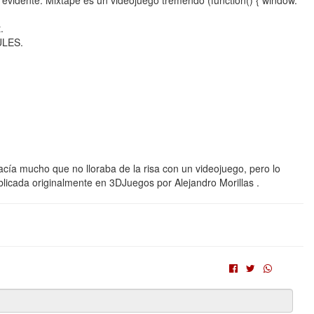
 evidente: Mixtape es un videojuego tremendo (function() { window.
.
ULES.
Hacía mucho que no lloraba de la risa con un videojuego, pero lo
blicada originalmente en 3DJuegos por Alejandro Morillas .