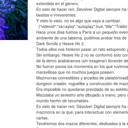
extendida en el género.
En esto de hacer reír, Devolver Digital siempre h
bestias e irreverentes.
Y visto lo visto, no es algo que vaya a cambiar.
{"videoId":"xa1aybq","autoplay":true,"title":"Tráil
Hace unos días fuimos a París a un pequeño evento
ambiente de una taberna, pudimos probar tres de
Dark Scrolls y Heave Ho 2.
Todos ellos nos hicieron pasar un rato estupendo 
Sin embargo, Heave Ho 2 no se conformó solo con se
de la demo acabáramos (sin exagerar) llorando de 
No fueron pocos los momentos en los que tuvimos 
maravillosa que no muchos juegos poseen.
Mazmorras comestibles y arcades de plataforma
dungeon crawler, roguelike y construcción de mazo
Era imposible no quedarse prendado de su estétic
Mezclaba un siniestro arte dibujado a mano, pero 
mundo hecho de recortables.
En esto de hacer reír, Devolver Digital siempre 
mazmorra en la que, para interactuar con element
cartas.
Tendremos dos mazos diferentes, dedicados a la e