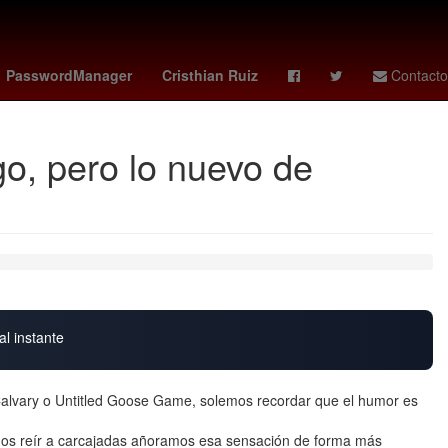
 de Béisbol
Chile
4 de julio
Denuncia
Colombia
PasswordManager
Cristhian Ruiz
Contacto
go, pero lo nuevo de
al instante
Calvary o Untitled Goose Game, solemos recordar que el humor es
os reír a carcajadas añoramos esa sensación de forma más