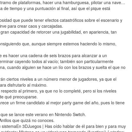
un tramo de plataformas, hacer una hamburguesa, pilotar una nave…
a de tiempo y una puntuación al final, así que el pique está
sidad que puede tener efectos catastróficos sobre el escenario y
rve para crear caos y carcajadas.
ran capacidad de retorcer una jugabilidad, en apariencia, tan
consiguiendo que, aunque siempre estemos haciendo lo mismo,
que es hacer una cadena de seis brazos para alcanzar a un
minar cayendo todos al vacío; también son particularmente
ena, cuando alguien se hace un lío con los brazos y suelta el que no
n ciertos niveles a un número menor de jugadores, ya que el
ara disfrutarlo al máximo.
specto al primero, ya que no lo completé, pero si los niveles
 de qué preocuparse.
rece un firme candidato al mejor party game del año, pues lo tiene
 que se lance este verano en Nintendo Switch.
Anillos que quizá no conoces.
 sistemaEn 3DJuegos | Has oído hablar de él para bien y para muy