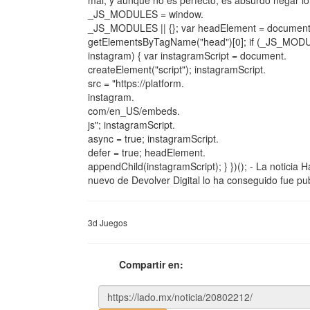
mal, y aunque no es perfecto, es absurdo negar lo
_JS_MODULES = window.
_JS_MODULES || {}; var headElement = document
getElementsByTagName("head")[0]; if (_JS_MOD
instagram) { var instagramScript = document.
createElement("script"); instagramScript.
src = "https://platform.
instagram.
com/en_US/embeds.
js"; instagramScript.
async = true; instagramScript.
defer = true; headElement.
appendChild(instagramScript); } })(); - La noticia 
nuevo de Devolver Digital lo ha conseguido fue pu
3d Juegos
Compartir en: