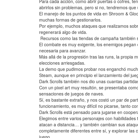
Para cada acción, como abrir puertas o cofres, te
abrirlos sin problemas, pero si no, tendremos que
El manejo de los puntos de vida en Shroom & Gloo
muchas formas de gestionarlos.
Por ejemplo, muchos ataques que realizamos sobr
regenerará algo de vida.
Recursos como las tiendas de campaña también 
El combate es muy exigente, los enemigos pegan d
necesaria para avanzar.
Más allá de la progresión tras las runs, la propi
elecciones arriesgadas.
La demo que pudimos probar nos enganchó muchísi
Steam, aunque en principio el lanzamiento del ju
Dark Scrolls también nos dio unas cuantas partida
Con un pixel art muy resultón, se presentaba com
sensaciones de juegos de naves.
Sí, es bastante extraño, y nos costó un par de par
funcionamiento, es muy difícil no picarse, tanto 
Dark Scrolls está pensado para jugarse en coopera
Elegimos entre varios personajes con habilidades t
atacan a distancia… y también cambian sus ataques
completamente diferentes entre sí, y explorar las 
juego.