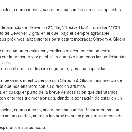
a sabido, cuanto menos, sacarnos una sonrisa con sus propuestas
er de anuncio de Heave Ho 2", "tag":"Heave Ho 2", "duration":"70"}
 de Devolver Digital en el que, bajo el siempre agradable
 sus próximos lanzamientos para esta temporada: Shroom & Gloom,
y ofrecían propuestas muy particulares con mucho potencial.
r interesante y original, sino que hizo que todos los participantes
la risa.
que soltar el mando para coger aire, y es una capacidad
sEmpezamos nuestro periplo con Shroom & Gloom, una mezcla de
s que nos enamoró con su dirección artística.
a en cualquier punto de la breve demostración que disfrutamos.
con entornos tridimensionales, dando la sensación de estar en un
ha sabido, cuanto menos, sacarnos una sonrisa Recorreremos una
os como puertas, cofres o los propios enemigos, precisaremos de
xploración y al combate.