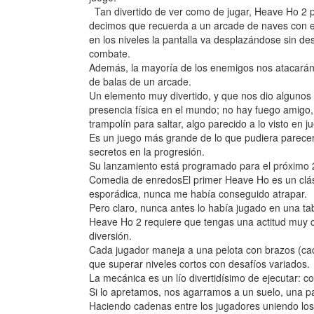
Tan divertido de ver como de jugar, Heave Ho 2 p
decimos que recuerda a un arcade de naves con es
en los niveles la pantalla va desplazándose sin d
combate.
Además, la mayoría de los enemigos nos atacarán 
de balas de un arcade.
Un elemento muy divertido, y que nos dio alguno
presencia física en el mundo; no hay fuego amigo
trampolín para saltar, algo parecido a lo visto e
Es un juego más grande de lo que pudiera parecer
secretos en la progresión.
Su lanzamiento está programado para el próximo
Comedia de enredosEl primer Heave Ho es un clási
esporádica, nunca me había conseguido atrapar.
Pero claro, nunca antes lo había jugado en una t
Heave Ho 2 requiere que tengas una actitud muy co
diversión.
Cada jugador maneja a una pelota con brazos (cada
que superar niveles cortos con desafíos variados.
La mecánica es un lío divertidísimo de ejecutar: c
Si lo apretamos, nos agarramos a un suelo, una p
Haciendo cadenas entre los jugadores uniendo los 