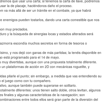
ndremos que usar una carta; si tenemos la carta de llave, podremos
 usar la de placaje, haciéndonos daño el proceso.
m va más allá de ser un trámite en el combate, ya que habrá
e enemigos pueden tostarlos, dando una carta comestible que nos
son muy preciados.
uro y la búsqueda de sinergias locas y estados alterados será
a mazmorra escondía muchos secretos en forma de tesoros o
mo, y nos dejó con ganas de más partidas; la tenéis disponible en
ego está programado para el 14 de mayo.
s muy divertidas, aunque con una propuesta totalmente diferente.
o un plataformas de acción en 2D con mecánicas roguelite, y
tidas pilarle el punto; sin embargo, a medida que vas entendiendo su
con el juego como con tu compañero.
tivo, aunque también puede superarse en solitario.
otalmente diferentes: unos tienen salto doble, otros levitan, algunos
 finales y algunas características de la navegación; son
combinaciones entre todos ellos será gran parte de la diversión del