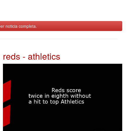
er noticia completa.
reds - athletics