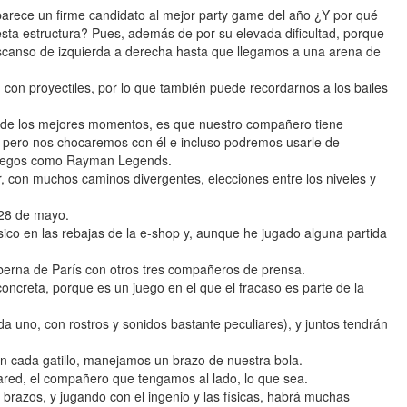
arece un firme candidato al mejor party game del año ¿Y por qué
ta estructura? Pues, además de por su elevada dificultad, porque
escanso de izquierda a derecha hasta que llegamos a una arena de
con proyectiles, por lo que también puede recordarnos a los bailes
s de los mejores momentos, es que nuestro compañero tiene
, pero nos chocaremos con él e incluso podremos usarle de
n juegos como Rayman Legends.
, con muchos caminos divergentes, elecciones entre los niveles y
 28 de mayo.
co en las rebajas de la e-shop y, aunque he jugado alguna partida
aberna de París con otros tres compañeros de prensa.
ncreta, porque es un juego en el que el fracaso es parte de la
 uno, con rostros y sonidos bastante peculiares), y juntos tendrán
on cada gatillo, manejamos un brazo de nuestra bola.
ared, el compañero que tengamos al lado, lo que sea.
brazos, y jugando con el ingenio y las físicas, habrá muchas