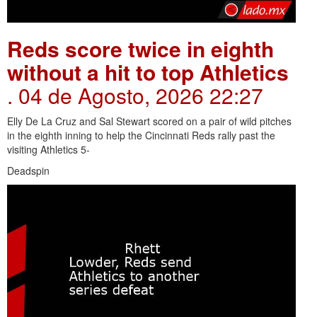
Reds score twice in eighth
without a hit to top Athletics
. 04 de Agosto, 2026 22:27
Elly De La Cruz and Sal Stewart scored on a pair of wild pitches
in the eighth inning to help the Cincinnati Reds rally past the
visiting Athletics 5-
Deadspin